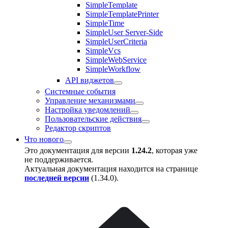
SimpleTemplate
SimpleTemplatePrinter
SimpleTime
SimpleUser Server-Side
SimpleUserCriteria
SimpleVcs
SimpleWebService
SimpleWorkflow
API виджетов
Системные события
Управление механизмами
Настройка уведомлений
Пользовательские действия
Редактор скриптов
Что нового
Это документация для версии
1.24.2
, которая уже
не поддерживается.
Актуальная документация находится на странице
последней версии
(
1.34.0
).