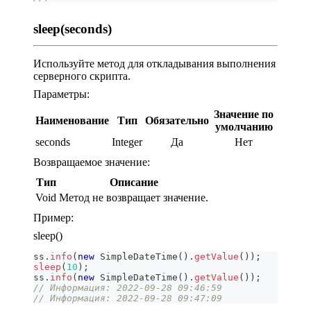
sleep(seconds)
Используйте метод для откладывания выполнения
серверного скрипта.
Параметры:
Значение по
Наименование
Тип
Обязательно
умолчанию
seconds
Integer
Да
Нет
Возвращаемое значение:
Тип
Описание
Void
Метод не возвращает значение.
Пример:
sleep()
ss
.
info
(
new
SimpleDateTime
(
)
.
getValue
(
)
)
;
sleep
(
10
)
;
ss
.
info
(
new
SimpleDateTime
(
)
.
getValue
(
)
)
;
// Информация: 2022-09-28 09:46:59
// Информация: 2022-09-28 09:47:09