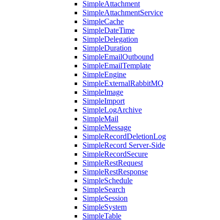
SimpleAttachment
SimpleAttachmentService
SimpleCache
SimpleDateTime
SimpleDelegation
SimpleDuration
SimpleEmailOutbound
SimpleEmailTemplate
SimpleEngine
SimpleExternalRabbitMQ
SimpleImage
SimpleImport
SimpleLogArchive
SimpleMail
SimpleMessage
SimpleRecordDeletionLog
SimpleRecord Server-Side
SimpleRecordSecure
SimpleRestRequest
SimpleRestResponse
SimpleSchedule
SimpleSearch
SimpleSession
SimpleSystem
SimpleTable