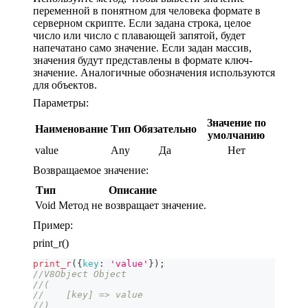
переменной в понятном для человека формате в
серверном скрипте. Если задана строка, целое
число или число с плавающей запятой, будет
напечатано само значение. Если задан массив,
значения будут представлены в формате ключ-
значение. Аналогичные обозначения используются
для объектов.
Параметры:
Значение по
Наименование
Тип
Обязательно
умолчанию
value
Any
Да
Нет
Возвращаемое значение:
Тип
Описание
Void
Метод не возвращает значение.
Пример:
print_r()
print_r
(
{
key
:
'value'
}
)
;
//V8Object Object
//(
//    [key] => value
//)