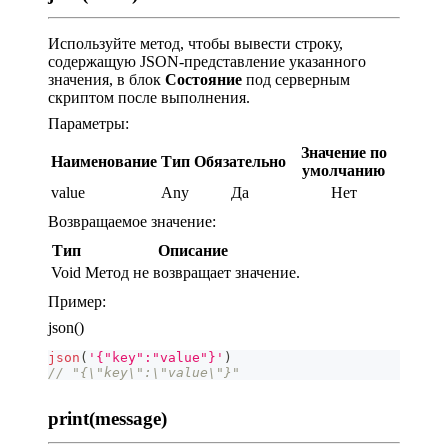
Используйте метод, чтобы вывести строку,
содержащую JSON-представление указанного
значения, в блок
Состояние
под серверным
скриптом после выполнения.
Параметры:
Значение по
Наименование
Тип
Обязательно
умолчанию
value
Any
Да
Нет
Возвращаемое значение:
Тип
Описание
Void
Метод не возвращает значение.
Пример:
json()
json
(
'{"key":"value"}'
)
// "{\"key\":\"value\"}"
print(message)