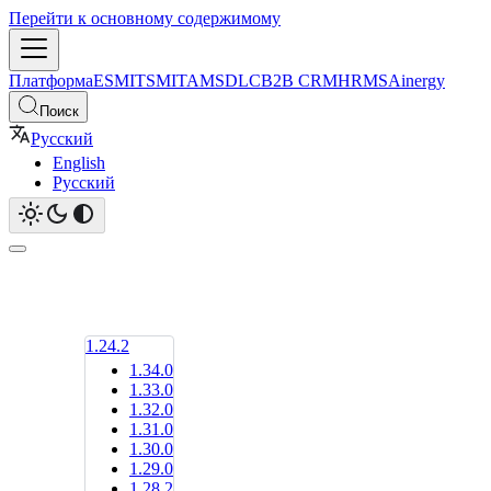
Перейти к основному содержимому
Платформа
ESM
ITSM
ITAM
SDLC
B2B CRM
HRMS
Ainergy
Поиск
Русский
English
Русский
1.24.2
1.34.0
1.33.0
1.32.0
1.31.0
1.30.0
1.29.0
1.28.2