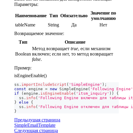
Параметры:
Значение по
Наименование
Тип
Обязательно
умолчанию
tableName
String
Да
Нет
Возвращаемое значение:
Тип
Описание
Метод возвращает
true
, если механизм
Boolean
включен; если нет, то метод возвращает
false
.
Пример:
isEngineEnable()
ss
.
importIncludeScript
(
'SimpleEngine'
)
;
const
 engine 
=
new
SimpleEngine
(
'Following Engine'
if
(
engine
.
isEngineEnable
(
'itsm_inquiry'
)
)
{
  ss
.
info
(
'Following Engine включен для таблицы it
}
else
{
  ss
.
info
(
'Following Engine отключен для таблицы i
}
Предыдущая страница
SimpleEmailTemplate
Следующая страница