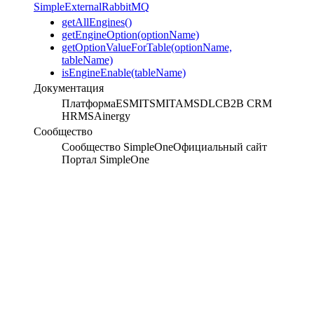
SimpleExternalRabbitMQ
getAllEngines()
getEngineOption(optionName)
getOptionValueForTable(optionName,
tableName)
isEngineEnable(tableName)
Документация
Платформа
ESM
ITSM
ITAM
SDLC
B2B CRM
HRMS
Ainergy
Сообщество
Сообщество SimpleOne
Официальный сайт
Портал SimpleOne