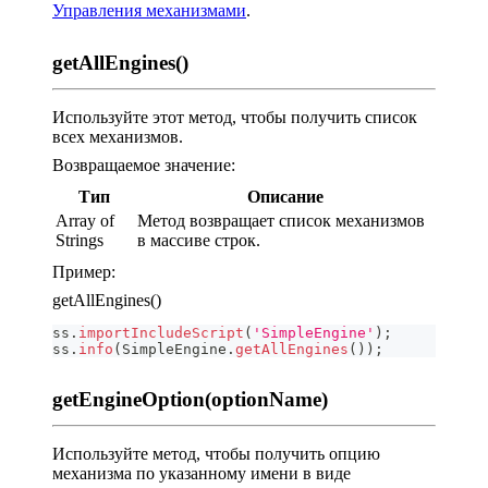
Управления механизмами
.
getAllEngines()
Используйте этот метод, чтобы получить список
всех механизмов.
Возвращаемое значение:
Тип
Описание
Array of
Метод возвращает список механизмов
Strings
в массиве строк.
Пример:
getAllEngines()
ss
.
importIncludeScript
(
'SimpleEngine'
)
;
ss
.
info
(
SimpleEngine
.
getAllEngines
(
)
)
;
getEngineOption(optionName)
Используйте метод, чтобы получить опцию
механизма по указанному имени в виде