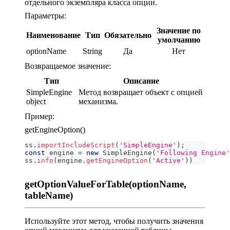
отдельного экземпляра класса опции.
Параметры:
Значение по
Наименование
Тип
Обязательно
умолчанию
optionName
String
Да
Нет
Возвращаемое значение:
Тип
Описание
SimpleEngine
Метод возвращает объект с опцией
object
механизма.
Пример:
getEngineOption()
ss
.
importIncludeScript
(
'SimpleEngine'
)
;
const
 engine 
=
new
SimpleEngine
(
'Following Engine'
ss
.
info
(
engine
.
getEngineOption
(
'Active'
)
)
getOptionValueForTable(optionName,
tableName)
Используйте этот метод, чтобы получить значения