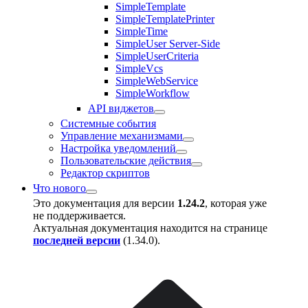
SimpleTemplate
SimpleTemplatePrinter
SimpleTime
SimpleUser Server-Side
SimpleUserCriteria
SimpleVcs
SimpleWebService
SimpleWorkflow
API виджетов
Системные события
Управление механизмами
Настройка уведомлений
Пользовательские действия
Редактор скриптов
Что нового
Это документация для версии
1.24.2
, которая уже
не поддерживается.
Актуальная документация находится на странице
последней версии
(
1.34.0
).