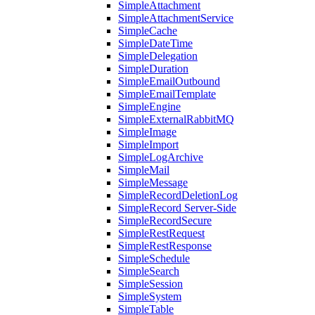
SimpleAttachment
SimpleAttachmentService
SimpleCache
SimpleDateTime
SimpleDelegation
SimpleDuration
SimpleEmailOutbound
SimpleEmailTemplate
SimpleEngine
SimpleExternalRabbitMQ
SimpleImage
SimpleImport
SimpleLogArchive
SimpleMail
SimpleMessage
SimpleRecordDeletionLog
SimpleRecord Server-Side
SimpleRecordSecure
SimpleRestRequest
SimpleRestResponse
SimpleSchedule
SimpleSearch
SimpleSession
SimpleSystem
SimpleTable