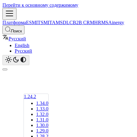
Перейти к основному содержимому
Платформа
ESM
ITSM
ITAM
SDLC
B2B CRM
HRMS
Ainergy
Поиск
Русский
English
Русский
1.24.2
1.34.0
1.33.0
1.32.0
1.31.0
1.30.0
1.29.0
1.28.2