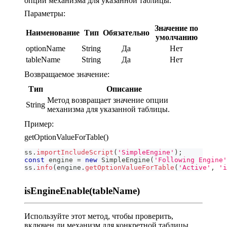
опций механизма для указанной таблицы.
Параметры:
Значение по
Наименование
Тип
Обязательно
умолчанию
optionName
String
Да
Нет
tableName
String
Да
Нет
Возвращаемое значение:
Тип
Описание
Метод возвращает значение опции
String
механизма для указанной таблицы.
Пример:
getOptionValueForTable()
ss
.
importIncludeScript
(
'SimpleEngine'
)
;
const
 engine 
=
new
SimpleEngine
(
'Following Engine'
ss
.
info
(
engine
.
getOptionValueForTable
(
'Active'
,
'i
isEngineEnable(tableName)
Используйте этот метод, чтобы проверить,
включен ли механизм для конкретной таблицы.