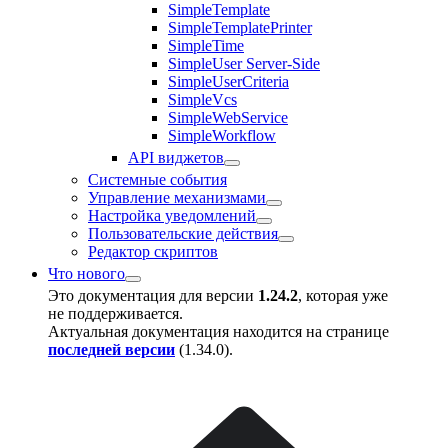
SimpleTemplate
SimpleTemplatePrinter
SimpleTime
SimpleUser Server-Side
SimpleUserCriteria
SimpleVcs
SimpleWebService
SimpleWorkflow
API виджетов
Системные события
Управление механизмами
Настройка уведомлений
Пользовательские действия
Редактор скриптов
Что нового
Это документация для версии
1.24.2
, которая уже
не поддерживается.
Актуальная документация находится на странице
последней версии
(
1.34.0
).