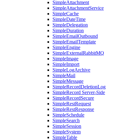
SimpleAttachment
SimpleAttachmentService
SimpleCache
SimpleDateTime
SimpleDelegation
SimpleDuration
SimpleEmailOutbound
SimpleEmailTemplate
SimpleEngine
SimpleExternalRabbitMQ
SimpleImage
SimpleImport
SimpleLogArchive
SimpleMail
SimpleMessage
SimpleRecordDeletionLog
SimpleRecord Server-Side
SimpleRecordSecure
SimpleRestRequest
SimpleRestResponse
SimpleSchedule
SimpleSearch
SimpleSession
SimpleSystem
SimpleTable