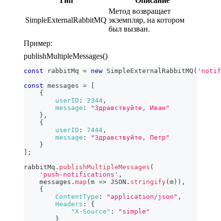
Тип
Описание
Метод возвращает
SimpleExternalRabbitMQ
экземпляр, на котором
был вызван.
Пример:
publishMultipleMessages()
const
 rabbitMq 
=
new
SimpleExternalRabbitMQ
(
'notif
const
 messages 
=
[
{
userID
:
2344
,
message
:
"Здравствуйте, Иван"
}
,
{
userID
:
7444
,
message
:
"Здравствуйте, Петр"
}
]
;
rabbitMq
.
publishMultipleMessages
(
'push-notifications'
,
    messages
.
map
(
m
=>
JSON
.
stringify
(
m
)
)
,
{
ContentType
:
"application/json"
,
Headers
:
{
"X-Source"
:
"simple"
}