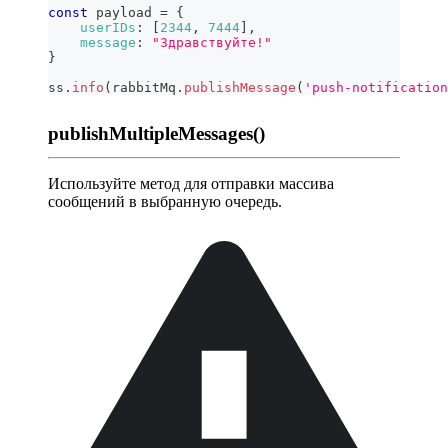
const
 payload 
=
{
userIDs
:
[
2344
,
7444
]
,
message
:
"Здравствуйте!"
}
ss
.
info
(
rabbitMq
.
publishMessage
(
'push-notification
publishMultipleMessages()
Используйте метод для отправки массива
сообщений в выбранную очередь.