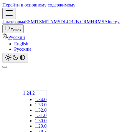
Перейти к основному содержимому
Платформа
ESM
ITSM
ITAM
SDLC
B2B CRM
HRMS
Ainergy
Поиск
Русский
English
Русский
1.24.2
1.34.0
1.33.0
1.32.0
1.31.0
1.30.0
1.29.0
1.28.2