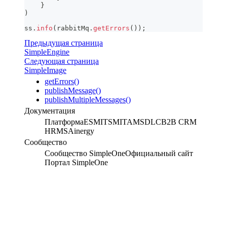
}
)
ss
.
info
(
rabbitMq
.
getErrors
(
)
)
;
Предыдущая страница
SimpleEngine
Следующая страница
SimpleImage
getErrors()
publishMessage()
publishMultipleMessages()
Документация
Платформа
ESM
ITSM
ITAM
SDLC
B2B CRM
HRMS
Ainergy
Сообщество
Сообщество SimpleOne
Официальный сайт
Портал SimpleOne