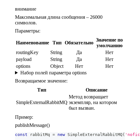
внимание
Максимальная длина сообщения – 26000
символов.
Параметры:
Значение по
Наименование
Тип
Обязательно
умолчанию
routingKey
String
Да
Нет
payload
String
Да
Нет
options
Object
Нет
Нет
Набор полей параметра options
Возвращаемое значение:
Тип
Описание
Метод возвращает
SimpleExternalRabbitMQ
экземпляр, на котором
был вызван.
Пример:
publishMessage()
const
 rabbitMq 
=
new
SimpleExternalRabbitMQ
(
'nofic