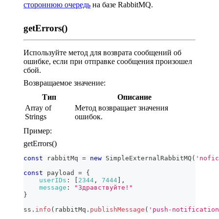
стороннюю очередь
на базе RabbitMQ.
getErrors()
Используйте метод для возврата сообщений об
ошибке, если при отправке сообщения произошел
сбой.
Возвращаемое значение:
Тип
Описание
Array of
Метод возвращает значения
Strings
ошибок.
Пример:
getErrors()
const
 rabbitMq 
=
new
SimpleExternalRabbitMQ
(
'nofic
const
 payload 
=
{
userIDs
:
[
2344
,
7444
]
,
message
:
"Здравствуйте!"
}
ss
.
info
(
rabbitMq
.
publishMessage
(
'push-notification