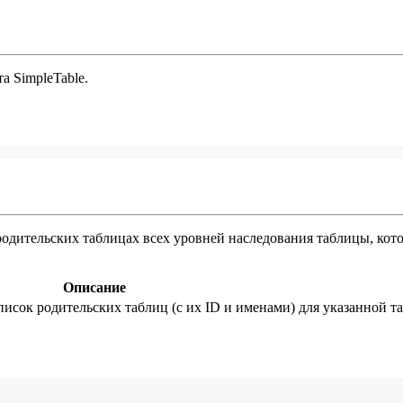
а SimpleTable.
дительских таблицах всех уровней наследования таблицы, котор
Описание
исок родительских таблиц (с их ID и именами) для указанной т