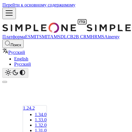
Перейти к основному содержимому
Платформа
ESM
ITSM
ITAM
SDLC
B2B CRM
HRMS
Ainergy
Поиск
Русский
English
Русский
1.24.2
1.34.0
1.33.0
1.32.0
1.31.0