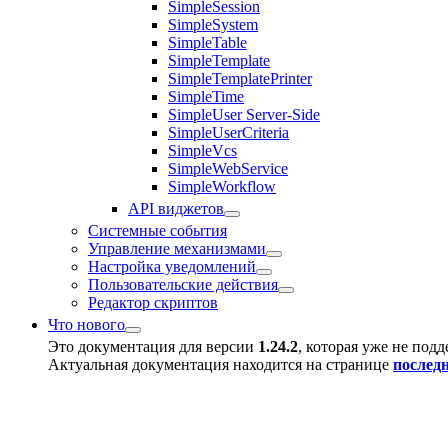
SimpleSession
SimpleSystem
SimpleTable
SimpleTemplate
SimpleTemplatePrinter
SimpleTime
SimpleUser Server-Side
SimpleUserCriteria
SimpleVcs
SimpleWebService
SimpleWorkflow
API виджетов
Системные события
Управление механизмами
Настройка уведомлений
Пользовательские действия
Редактор скриптов
Что нового
Это документация для версии
1.24.2
, которая уже не под
Актуальная документация находится на странице
послед