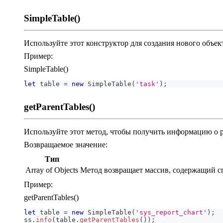
SimpleTable()
Используйте этот конструктор для создания нового объект
Пример:
SimpleTable()
let
 table 
=
new
SimpleTable
(
'task'
)
;
getParentTables()
Используйте этот метод, чтобы получить информацию о ро
Возвращаемое значение:
Тип
Array of Objects
Метод возвращает массив, содержащий сп
Пример:
getParentTables()
let
 table 
=
new
SimpleTable
(
'sys_report_chart'
)
;
ss
.
info
(
table
.
getParentTables
(
)
)
;