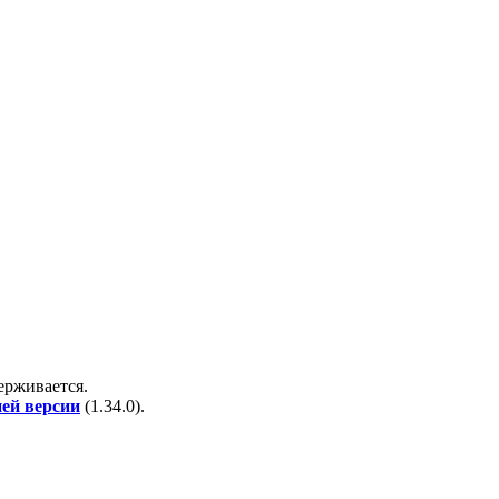
держивается.
ней версии
(
1.34.0
).