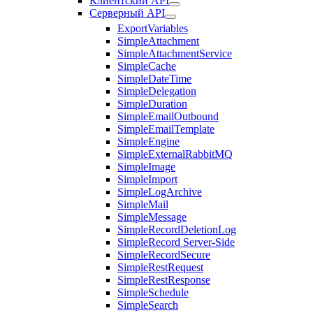
Клиентский API
Серверный API
ExportVariables
SimpleAttachment
SimpleAttachmentService
SimpleCache
SimpleDateTime
SimpleDelegation
SimpleDuration
SimpleEmailOutbound
SimpleEmailTemplate
SimpleEngine
SimpleExternalRabbitMQ
SimpleImage
SimpleImport
SimpleLogArchive
SimpleMail
SimpleMessage
SimpleRecordDeletionLog
SimpleRecord Server-Side
SimpleRecordSecure
SimpleRestRequest
SimpleRestResponse
SimpleSchedule
SimpleSearch