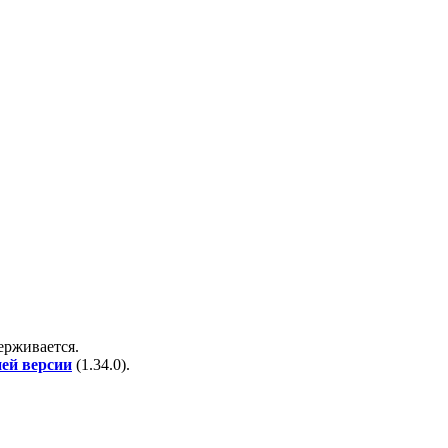
держивается.
ней версии
(
1.34.0
).