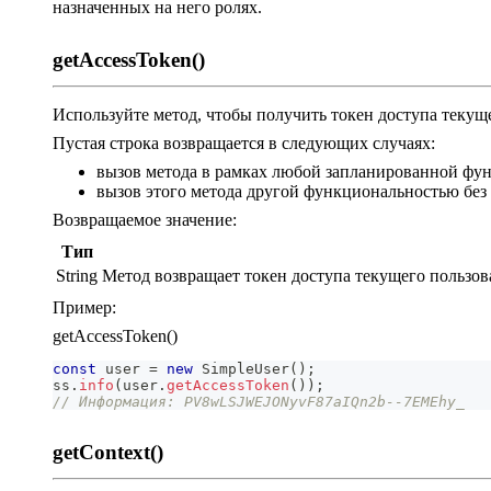
назначенных на него ролях.
getAccessToken()
Используйте метод, чтобы получить токен доступа текуще
Пустая строка возвращается в следующих случаях:
вызов метода в рамках любой запланированной фу
вызов этого метода другой функциональностью без 
Возвращаемое значение:
Тип
String
Метод возвращает токен доступа текущего пользова
Пример:
getAccessToken()
const
 user 
=
new
SimpleUser
(
)
;
ss
.
info
(
user
.
getAccessToken
(
)
)
;
// Информация: PV8wLSJWEJONyvF87aIQn2b--7EMEhy_
getContext()