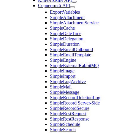
Клиентский API
Серверный API
ExportVariables
SimpleAttachment
SimpleAttachmentService
SimpleCache
SimpleDateTime
SimpleDelegation
SimpleDuration
SimpleEmailOutbound
SimpleEmailTemplate
SimpleEngine
SimpleExternalRabbitMQ
SimpleImage
SimpleImport
SimpleLogArchive
SimpleMail
SimpleMessage
SimpleRecordDeletionLog
SimpleRecord Server-Side
SimpleRecordSecure
SimpleRestRequest
SimpleRestResponse
SimpleSchedule
SimpleSearch