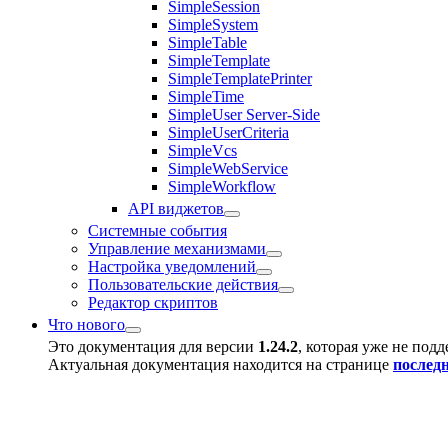
SimpleSession
SimpleSystem
SimpleTable
SimpleTemplate
SimpleTemplatePrinter
SimpleTime
SimpleUser Server-Side
SimpleUserCriteria
SimpleVcs
SimpleWebService
SimpleWorkflow
API виджетов
Системные события
Управление механизмами
Настройка уведомлений
Пользовательские действия
Редактор скриптов
Что нового
Это документация для версии
1.24.2
, которая уже не под
Актуальная документация находится на странице
послед