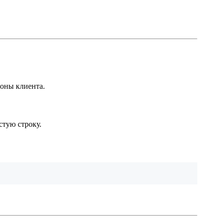
роны клиента.
стую строку.