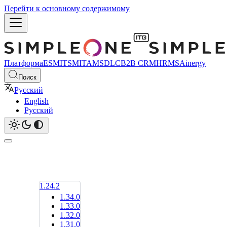
Перейти к основному содержимому
Платформа
ESM
ITSM
ITAM
SDLC
B2B CRM
HRMS
Ainergy
Поиск
Русский
English
Русский
1.24.2
1.34.0
1.33.0
1.32.0
1.31.0