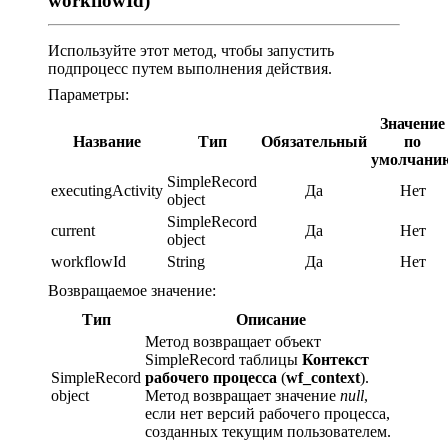
workflowId)
Используйте этот метод, чтобы запустить
подпроцесс путем выполнения действия.
Параметры:
Значение
Название
Тип
Обязательный
по
умолчани
SimpleRecord
executingActivity
Да
Нет
object
SimpleRecord
current
Да
Нет
object
workflowId
String
Да
Нет
Возвращаемое значение:
Тип
Описание
Метод возвращает объект
SimpleRecord таблицы
Контекст
SimpleRecord
рабочего процесса
(
wf_context
).
object
Метод возвращает значение
null
,
если нет версий рабочего процесса,
созданных текущим пользователем.