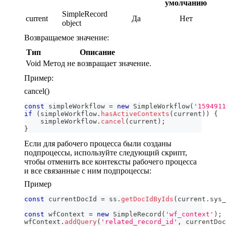
умолчанию
SimpleRecord
current
Да
Нет
object
Возвращаемое значение:
Тип
Описание
Void
Метод не возвращает значение.
Пример:
cancel()
const
 simpleWorkflow 
=
new
SimpleWorkflow
(
'1594911
if
(
simpleWorkflow
.
hasActiveContexts
(
current
)
)
{
    simpleWorkflow
.
cancel
(
current
)
;
}
Если для рабочего процесса были созданы
подпроцессы, используйте следующий скрипт,
чтобы отменить все контексты рабочего процесса
и все связанные с ним подпроцессы:
Пример
const
 currentDocId 
=
 ss
.
getDocIdByIds
(
current
.
sys_
const
 wfContext 
=
new
SimpleRecord
(
'wf_context'
)
;
wfContext
.
addQuery
(
'related_record_id'
,
 currentDoc