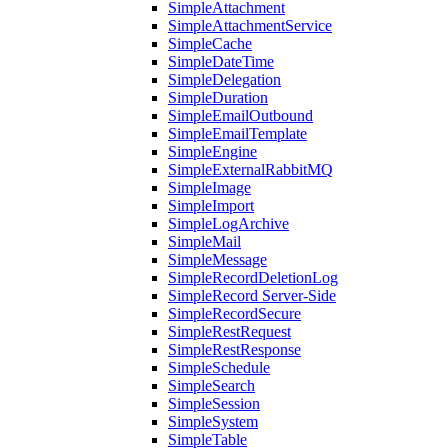
SimpleAttachment
SimpleAttachmentService
SimpleCache
SimpleDateTime
SimpleDelegation
SimpleDuration
SimpleEmailOutbound
SimpleEmailTemplate
SimpleEngine
SimpleExternalRabbitMQ
SimpleImage
SimpleImport
SimpleLogArchive
SimpleMail
SimpleMessage
SimpleRecordDeletionLog
SimpleRecord Server-Side
SimpleRecordSecure
SimpleRestRequest
SimpleRestResponse
SimpleSchedule
SimpleSearch
SimpleSession
SimpleSystem
SimpleTable