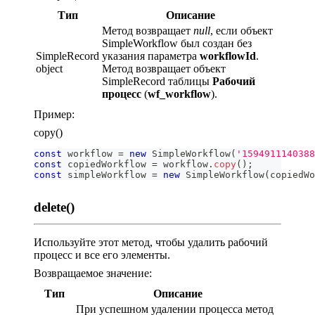
Тип
Описание
Метод возвращает
null
, если объект
SimpleWorkflow был создан без
SimpleRecord
указания параметра
workflowId
.
object
Метод возвращает объект
SimpleRecord таблицы
Рабочий
процесс
(
wf_workflow
).
Пример:
copy()
const
 workflow 
=
new
SimpleWorkflow
(
'1594911140388
const
 copiedWorkflow 
=
 workflow
.
copy
(
)
;
const
 simpleWorkflow 
=
new
SimpleWorkflow
(
copiedWo
delete()
Используйте этот метод, чтобы удалить рабочий
процесс и все его элементы.
Возвращаемое значение:
Тип
Описание
При успешном удалении процесса метод