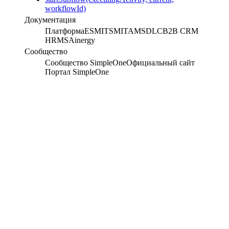
workflowId)
Документация
Платформа
ESM
ITSM
ITAM
SDLC
B2B CRM
HRMS
Ainergy
Сообщество
Сообщество SimpleOne
Официальный сайт
Портал SimpleOne