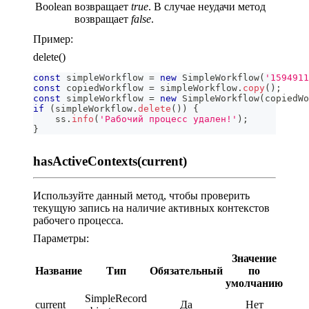
Boolean
возвращает
true
. В случае неудачи метод
возвращает
false
.
Пример:
delete()
const
 simpleWorkflow 
=
new
SimpleWorkflow
(
'1594911
const
 copiedWorkflow 
=
 simpleWorkflow
.
copy
(
)
;
const
 simpleWorkflow 
=
new
SimpleWorkflow
(
copiedWo
if
(
simpleWorkflow
.
delete
(
)
)
{
    ss
.
info
(
'Рабочий процесс удален!'
)
;
}
hasActiveContexts(current)
Используйте данный метод, чтобы проверить
текущую запись на наличие активных контекстов
рабочего процесса.
Параметры:
Значение
Название
Тип
Обязательный
по
умолчанию
SimpleRecord
current
Да
Нет