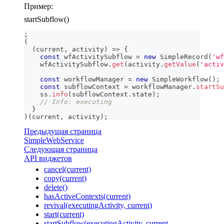
Пример:
startSubflow()
;
(
(
current
,
 activity
)
=>
{
const
 wfActivitySubflow 
=
new
SimpleRecord
(
'wf
    wfActivitySubflow
.
get
(
activity
.
getValue
(
'activ
const
 workflowManager 
=
new
SimpleWorkflow
(
)
;
const
 subflowContext 
=
 workflowManager
.
startSu
    ss
.
info
(
subflowContext
.
state
)
;
// Info: executing
}
)
(
current
,
 activity
)
;
Предыдущая страница
SimpleWebService
Следующая страница
API виджетов
cancel(current)
copy(current)
delete()
hasActiveContexts(current)
revival(executingActivity, current)
start(current)
startSubflow(executingActivity, current,