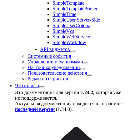
SimpleTemplate
SimpleTemplatePrinter
SimpleTime
SimpleUser Server-Side
SimpleUserCriteria
SimpleVcs
SimpleWebService
SimpleWorkflow
API виджетов
Системные события
Управление механизмами
Настройка уведомлений
Пользовательские действия
Редактор скриптов
Что нового
Это документация для версии
1.24.2
, которая уже
не поддерживается.
Актуальная документация находится на странице
последней версии
(
1.34.0
).