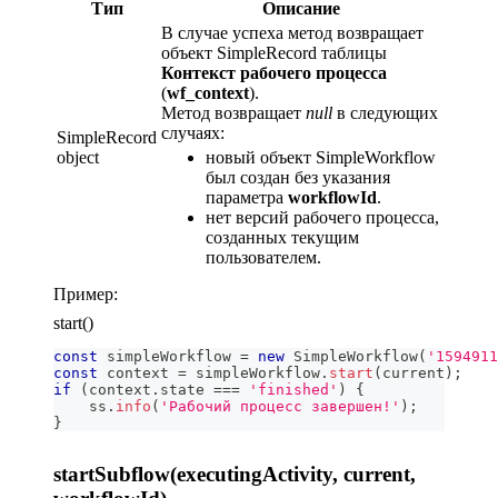
Тип
Описание
В случае успеха метод возвращает
объект SimpleRecord таблицы
Контекст рабочего процесса
(
wf_context
).
Метод возвращает
null
в следующих
случаях:
SimpleRecord
object
новый объект SimpleWorkflow
был создан без указания
параметра
workflowId
.
нет версий рабочего процесса,
созданных текущим
пользователем.
Пример:
start()
const
 simpleWorkflow 
=
new
SimpleWorkflow
(
'1594911
const
 context 
=
 simpleWorkflow
.
start
(
current
)
;
if
(
context
.
state
===
'finished'
)
{
    ss
.
info
(
'Рабочий процесс завершен!'
)
;
}
startSubflow(executingActivity, current,