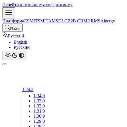
Перейти к основному содержимому
Платформа
ESM
ITSM
ITAM
SDLC
B2B CRM
HRMS
Ainergy
Поиск
Русский
English
Русский
1.24.2
1.34.0
1.33.0
1.32.0
1.31.0
1.30.0
1.29.0
1.28.2