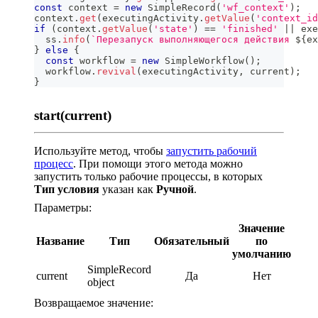
const
 context 
=
new
SimpleRecord
(
'wf_context'
)
;
context
.
get
(
executingActivity
.
getValue
(
'context_id
if
(
context
.
getValue
(
'state'
)
==
'finished'
||
 exe
  ss
.
info
(
`
Перезапуск выполняющегося действия 
${
ex
}
else
{
const
 workflow 
=
new
SimpleWorkflow
(
)
;
  workflow
.
revival
(
executingActivity
,
 current
)
;
}
start(current)
Используйте метод, чтобы
запустить рабочий
процесс
. При помощи этого метода можно
запустить только рабочие процессы, в которых
Тип условия
указан как
Ручной
.
Параметры:
Значение
Название
Тип
Обязательный
по
умолчанию
SimpleRecord
current
Да
Нет
object
Возвращаемое значение: