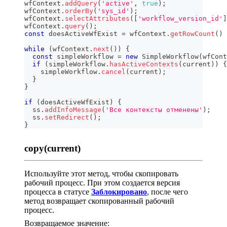
wfContext
.
addQuery
(
'active'
,
true
)
;
wfContext
.
orderBy
(
'sys_id'
)
;
wfContext
.
selectAttributes
(
[
'workflow_version_id'
]
wfContext
.
query
(
)
;
const
 doesActiveWfExist 
=
 wfContext
.
getRowCount
(
)
while
(
wfContext
.
next
(
)
)
{
const
 simpleWorkflow 
=
new
SimpleWorkflow
(
wfCont
if
(
simpleWorkflow
.
hasActiveContexts
(
current
)
)
{
    simpleWorkflow
.
cancel
(
current
)
;
}
}
if
(
doesActiveWfExist
)
{
  ss
.
addInfoMessage
(
'Все контексты отменены'
)
;
  ss
.
setRedirect
(
)
;
}
copy(current)
Используйте этот метод, чтобы скопировать
рабочий процесс. При этом создается версия
процесса в статусе
Заблокировано
, после чего
метод возвращает скопированный рабочий
процесс.
Возвращаемое значение: