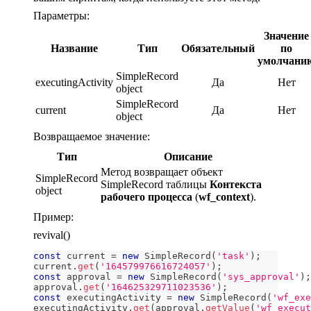
Параметры:
Значение
Название
Тип
Обязательный
по
умолчани
SimpleRecord
executingActivity
Да
Нет
object
SimpleRecord
current
Да
Нет
object
Возвращаемое значение:
Тип
Описание
Метод возвращает объект
SimpleRecord
SimpleRecord таблицы
Контекста
object
рабочего процесса
(
wf_context
).
Пример:
revival()
const
 current 
=
new
SimpleRecord
(
'task'
)
;
current
.
get
(
'164579976616724057'
)
;
const
 approval 
=
new
SimpleRecord
(
'sys_approval'
)
;
approval
.
get
(
'164625329711023536'
)
;
const
 executingActivity 
=
new
SimpleRecord
(
'wf_exe
executingActivity
.
get
(
approval
.
getValue
(
'wf_execut