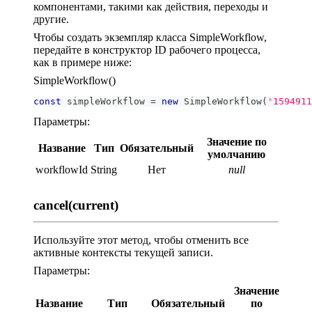
компонентами, такими как действия, переходы и
другие.
Чтобы создать экземпляр класса SimpleWorkflow,
передайте в конструктор ID рабочего процесса,
как в примере ниже:
SimpleWorkflow()
const
 simpleWorkflow 
=
new
SimpleWorkflow
(
'1594911
Параметры:
Значение по
Название
Тип
Обязательный
умолчанию
workflowId
String
Нет
null
cancel(current)
Используйте этот метод, чтобы отменить все
активные контексты текущей записи.
Параметры:
Значение
Название
Тип
Обязательный
по