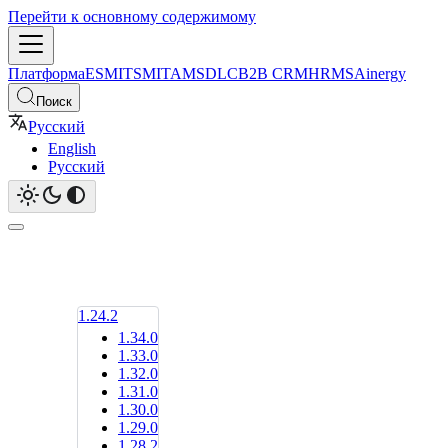
Перейти к основному содержимому
Платформа
ESM
ITSM
ITAM
SDLC
B2B CRM
HRMS
Ainergy
Поиск
Русский
English
Русский
1.24.2
1.34.0
1.33.0
1.32.0
1.31.0
1.30.0
1.29.0
1.28.2