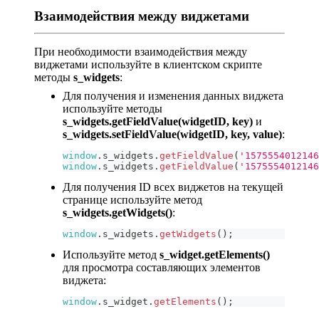
Взаимодействия между виджетами
При необходимости взаимодействия между
виджетами используйте в клиентском скрипте
методы
s_widgets
:
Для получения и изменения данных виджета
используйте методы
s_widgets.getFieldValue(widgetID, key)
и
s_widgets.setFieldValue(widgetID, key, value)
:
window
.
s_widgets
.
getFieldValue
(
'1575554012146
window
.
s_widgets
.
getFieldValue
(
'1575554012146
Для получения ID всех виджетов на текущей
странице используйте метод
s_widgets.getWidgets()
:
window
.
s_widgets
.
getWidgets
(
)
;
Используйте метод
s_widget.getElements()
для просмотра составляющих элементов
виджета:
window
.
s_widget
.
getElements
(
)
;