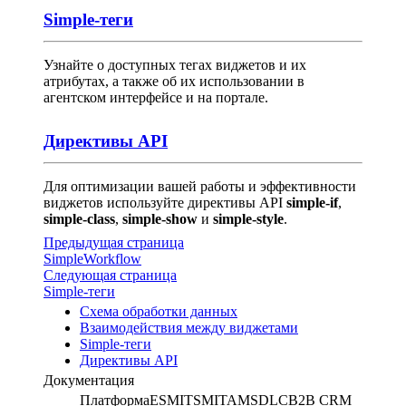
Simple-теги
Узнайте о доступных тегах виджетов и их
атрибутах, а также об их использовании в
агентском интерфейсе и на портале.
Директивы API
Для оптимизации вашей работы и эффективности
виджетов используйте директивы API
simple-if
,
simple-class
,
simple-show
и
simple-style
.
Предыдущая страница
SimpleWorkflow
Следующая страница
Simple-теги
Схема обработки данных
Взаимодействия между виджетами
Simple-теги
Директивы API
Документация
Платформа
ESM
ITSM
ITAM
SDLC
B2B CRM