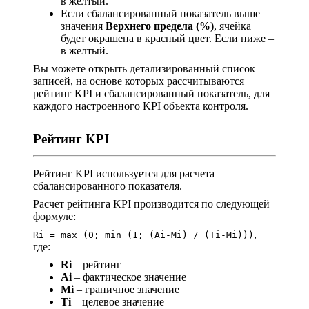
в желтый.
Если сбалансированный показатель выше
значения
Верхнего предела (%)
, ячейка
будет окрашена в красный цвет. Если ниже –
в желтый.
Вы можете открыть детализированный список
записей, на основе которых рассчитываются
рейтинг KPI и сбалансированный показатель, для
каждого настроенного KPI объекта контроля.
Рейтинг KPI
Рейтинг KPI используется для расчета
сбалансированного показателя.
Расчет рейтинга KPI производится по следующей
формуле:
,
Ri = max (0; min (1; (Ai-Mi) / (Ti-Mi)))
где:
Ri
– рейтинг
Ai
– фактическое значение
Mi
– граничное значение
Ti
– целевое значение