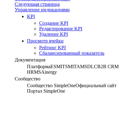
Следующая страница
Управление индикациями
KPI
Создание KPI
Редактирование KPI
Удаление KPI
Просмотр ячейки
Рейтинг KPI
Сбалансированный показатель
Документация
Платформа
ESM
ITSM
ITAM
SDLC
B2B CRM
HRMS
Ainergy
Сообщество
Сообщество SimpleOne
Официальный сайт
Портал SimpleOne