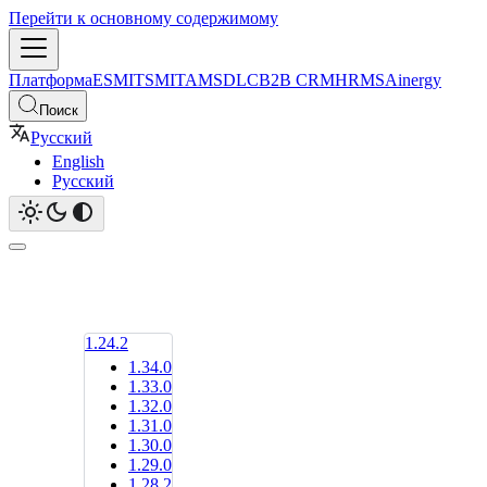
Перейти к основному содержимому
Платформа
ESM
ITSM
ITAM
SDLC
B2B CRM
HRMS
Ainergy
Поиск
Русский
English
Русский
1.24.2
1.34.0
1.33.0
1.32.0
1.31.0
1.30.0
1.29.0
1.28.2