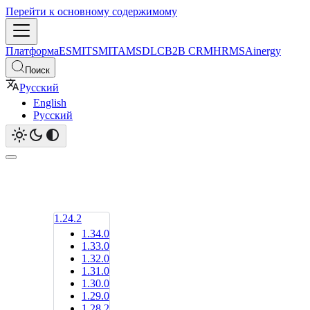
Перейти к основному содержимому
Платформа
ESM
ITSM
ITAM
SDLC
B2B CRM
HRMS
Ainergy
Поиск
Русский
English
Русский
1.24.2
1.34.0
1.33.0
1.32.0
1.31.0
1.30.0
1.29.0
1.28.2