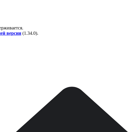
держивается.
ней версии
(
1.34.0
).