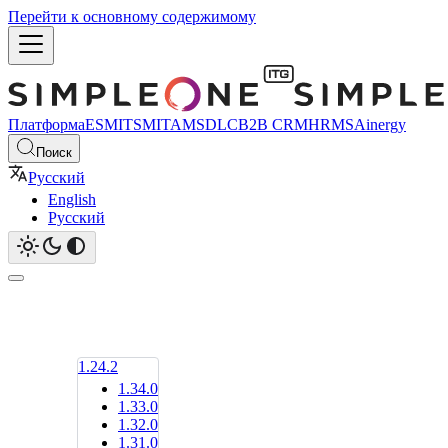
Перейти к основному содержимому
Платформа
ESM
ITSM
ITAM
SDLC
B2B CRM
HRMS
Ainergy
Поиск
Русский
English
Русский
1.24.2
1.34.0
1.33.0
1.32.0
1.31.0