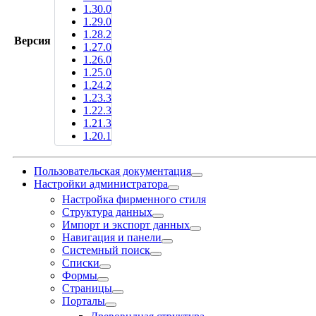
1.30.0
1.29.0
1.28.2
Версия
1.27.0
1.26.0
1.25.0
1.24.2
1.23.3
1.22.3
1.21.3
1.20.1
Пользовательская документация
Настройки администратора
Настройка фирменного стиля
Структура данных
Импорт и экспорт данных
Навигация и панели
Системный поиск
Списки
Формы
Страницы
Порталы