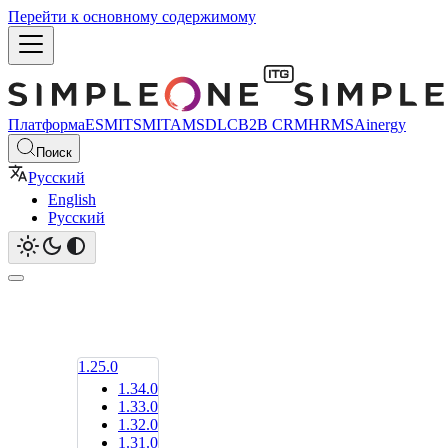
Перейти к основному содержимому
Платформа
ESM
ITSM
ITAM
SDLC
B2B CRM
HRMS
Ainergy
Поиск
Русский
English
Русский
1.25.0
1.34.0
1.33.0
1.32.0
1.31.0