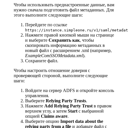
Чтобы использовать преднастроенные данные, вам
нужно сначала подготовить файл метаданных. Для
этого выполните следующие шаги:
Перейдите по ссылке
https://instance.simpleone.ru/v1/saml/metadat
Нажмите правой кнопкой мыши на странице
и выберите
Сохранить как
, чтобы
скопировать информацию метаданных в
новый файл с расширением .xml (например,
ExampleComSSOMetadata.xml
).
Сохраните файл.
Чтобы настроить отношение доверия с
проверяющей стороной, выполните следующие
шаги:
Войдите на сервер ADFS и откройте консоль
управления.
Выберите
Relying Party Trusts
.
Нажмите
Add Relying Party Trust
в правом
верхнем углу, а затем
Start
с выбранной
опцией
Claims aware
.
Выберите опцию
Import data about the
relying party from a file
и добавьте файл с