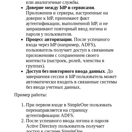
или аналогичные службы.
Доверие между IdP и сервисами
.
Приложения и серверы, настроенные на
доверие к IdP, принимают факт
аутентификации, выполненной IdP, и не
запрашивают повторный ввод логина и
пароля у пользователя.
Процесс авторизации
. После успешного
входа через IdP (например, ADFS),
пользователь получает доступ к связанным
приложениям с сохранением своего
контекста (настроек, ролей, членства в
группах).
Доступ без повторного ввода данных
. До
завершения сессии в IdP пользователь может
автоматически входить в связанные системы
без ввода учетных данных.
Пример работы:
При первом входе в SimpleOne пользовать
перенаправляется на страницу
аутентификации ADFS.
После успешного ввода логина и пароля
Active Directory пользователь получает
доступ к системе SimpleOne.