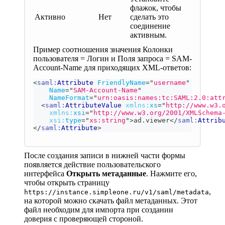
флажок, чтобы
Активно
Нет
сделать это
соединение
активным.
Пример соотношения значения Колонки
пользователя = Логин и Поля запроса = SAM-
Account-Name для приходящих XML-ответов:
<
saml:
Attribute
FriendlyName
=
"
username
"
Name
=
"
SAM-Account-Name
"
NameFormat
=
"
urn:oasis:names:tc:SAML:2.0:att
<
saml:
AttributeValue
xmlns:
xs
=
"
http://www.w3.
xmlns:
xsi
=
"
http://www.w3.org/2001/XMLSchema
xsi:
type
=
"
xs:string
"
>
ad.viewer
</
saml:
Attrib
</
saml:
Attribute
>
После создания записи в нижней части формы
появляется действие пользовательского
интерфейса
Открыть метаданные
. Нажмите его,
чтобы открыть страницу
,
https://instance.simpleone.ru/v1/saml/metadata
на которой можно скачать файл метаданных. Этот
файл необходим для импорта при создании
доверия с проверяющей стороной.