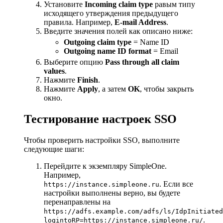
Установите
Incoming claim type
равым типу
исходящего утверждения предыдущего
правила. Например,
E-mail Address
.
Введите значения полей как описано ниже:
Outgoing claim type
= Name ID
Outgoing name ID format
= Email
Выберите опцию
Pass through all claim
values
.
Нажмите
Finish
.
Нажмите
Apply
, а затем
OK
, чтобы закрыть
окно.
Тестирование настроек SSO
Чтобы проверить настройки SSO, выполните
следующие шаги:
Перейдите к экземпляру SimpleOne.
Например,
. Если все
https://instance.simpleone.ru
настройки выполнены верно, вы будете
перенаправлены на
https://adfs.example.com/adfs/ls/IdpInitiated
.
logintoRP=https://instance.simpleone.ru/