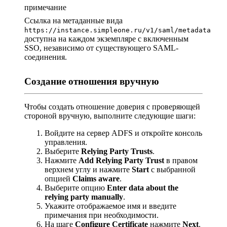
примечание
Ссылка на метаданные вида
https://instance.simpleone.ru/v1/saml/metadata
доступна на каждом экземпляре с включенным
SSO, независимо от существующего SAML-
соединения.
Создание отношения вручную
Чтобы создать отношение доверия с проверяющей
стороной вручную, выполните следующие шаги:
Войдите на сервер ADFS и откройте консоль
управления.
Выберите
Relying Party Trusts
.
Нажмите
Add Relying Party Trust
в правом
верхнем углу и нажмите
Start
с выбранной
опцией
Claims aware
.
Выберите опцию
Enter data about the
relying party manually
.
Укажите отображаемое имя и введите
примечания при необходимости.
На шаге
Configure Certificate
нажмите
Next
.