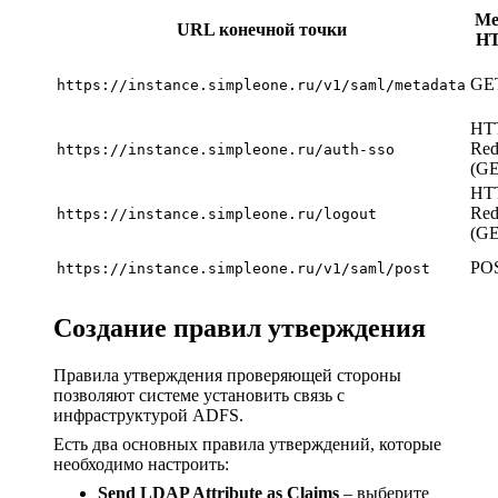
Ме
URL конечной точки
H
GE
https://instance.simpleone.ru/v1/saml/metadata
HT
Red
https://instance.simpleone.ru/auth-sso
(G
HT
Red
https://instance.simpleone.ru/logout
(G
PO
https://instance.simpleone.ru/v1/saml/post
Создание правил утверждения
Правила утверждения проверяющей стороны
позволяют системе установить связь с
инфраструктурой ADFS.
Есть два основных правила утверждений, которые
необходимо настроить:
Send LDAP Attribute as Claims
– выберите