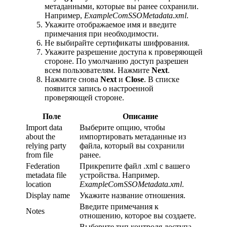
метаданными, которые вы ранее сохранили.
Например,
ExampleComSSOMetadata.xml
.
Укажите отображаемое имя и введите
примечания при необходимости.
Не выбирайте сертификаты шифрования.
Укажите разрешение доступа к проверяющей
стороне. По умолчанию доступ разрешен
всем пользователям. Нажмите
Next
.
Нажмите снова
Next
и
Close
. В списке
появится запись о настроенной
проверяющей стороне.
Поле
Описание
Import data
Выберите опцию, чтобы
about the
импортировать метаданные из
relying party
файла, который вы сохранили
from file
ранее.
Federation
Прикрепите файл .xml с вашего
metadata file
устройства. Например.
location
ExampleComSSOMetadata.xml
.
Display name
Укажите название отношения.
Введите примечания к
Notes
отношению, которое вы создаете.
Выберите тип контроля доступа.