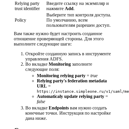
Relying party
Введите ссылку на экземпляр и
trust identifier
нажмите
Add
.
Выберите тип контроля доступа.
Policy
По умолчанию, всем
пользователям разрешен доступ.
Вам также нужно будет настроить созданное
отношение проверяющей стороны. Для этого
выполните следующие шаги:
Откройте созданную запись в инструменте
управления ADFS.
Во вкладке
Monitoring
заполните
следующие поля:
Monitoring relying party
=
true
Relying party's federation metadata
URL
=
https://instance.simpleone.ru/v1/saml/me
Automaticaly update relying party
=
false
Во вкладке
Endpoints
вам нужно создать
конечные точки. Инструкция по настройке
дана ниже.