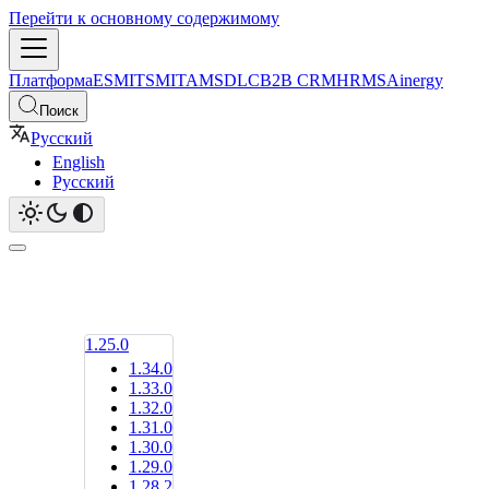
Перейти к основному содержимому
Платформа
ESM
ITSM
ITAM
SDLC
B2B CRM
HRMS
Ainergy
Поиск
Русский
English
Русский
1.25.0
1.34.0
1.33.0
1.32.0
1.31.0
1.30.0
1.29.0
1.28.2