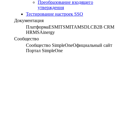
Преобразование входящего
утверждения
Тестирование настроек SSO
Документация
Платформа
ESM
ITSM
ITAM
SDLC
B2B CRM
HRMS
Ainergy
Сообщество
Сообщество SimpleOne
Официальный сайт
Портал SimpleOne