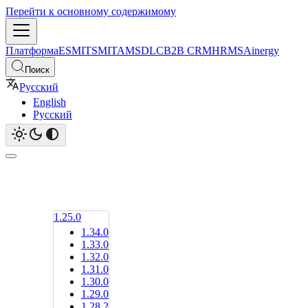
Перейти к основному содержимому
Платформа
ESM
ITSM
ITAM
SDLC
B2B CRM
HRMS
Ainergy
Поиск
Русский
English
Русский
1.25.0
1.34.0
1.33.0
1.32.0
1.31.0
1.30.0
1.29.0
1.28.2