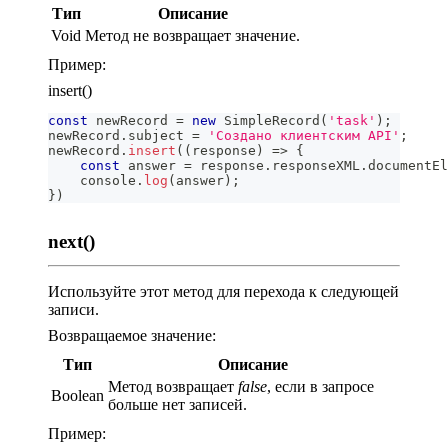
Тип
Описание
Void
Метод не возвращает значение.
Пример:
insert()
const
 newRecord 
=
new
SimpleRecord
(
'task'
)
;
newRecord
.
subject
=
'Создано клиентским API'
;
newRecord
.
insert
(
(
response
)
=>
{
const
 answer 
=
 response
.
responseXML
.
documentEl
console
.
log
(
answer
)
;
}
)
next()
Используйте этот метод для перехода к следующей
записи.
Возвращаемое значение:
Тип
Описание
Метод возвращает
false
, если в запросе
Boolean
больше нет записей.
Пример: