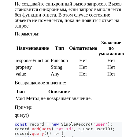
Не создавайте синхронный вызов запросов. Вызов
становится синхронным, если запрос выполняется
без функции ответа. В этом случае состояние
объекта не поменяется, пока не появится ответ на
запрос.
Параметры:
Значение
Наименование
Тип
Обязательно
по
умолчанию
responseFunction
Function
Нет
Нет
property
String
Нет
Нет
value
Any
Нет
Нет
Возвращаемое значение:
Тип
Описание
Void
Метод не возвращает значение.
Пример:
query()
const
 record 
=
new
SimpleRecord
(
'user'
)
;
record
.
addQuery
(
'sys_id'
,
 s_user
.
userID
)
;
record
.
query
(
(
)
=>
{