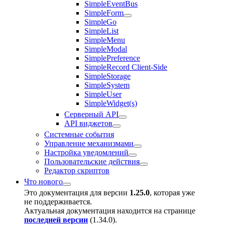
SimpleEventBus
SimpleForm
SimpleGo
SimpleList
SimpleMenu
SimpleModal
SimplePreference
SimpleRecord Client-Side
SimpleStorage
SimpleSystem
SimpleUser
SimpleWidget(s)
Серверный API
API виджетов
Системные события
Управление механизмами
Настройка уведомлений
Пользовательские действия
Редактор скриптов
Что нового
Это документация для версии
1.25.0
, которая уже
не поддерживается.
Актуальная документация находится на странице
последней версии
(
1.34.0
).