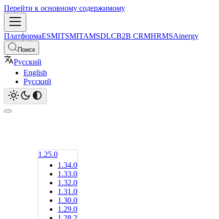
Перейти к основному содержимому
Платформа
ESM
ITSM
ITAM
SDLC
B2B CRM
HRMS
Ainergy
Поиск
Русский
English
Русский
1.25.0
1.34.0
1.33.0
1.32.0
1.31.0
1.30.0
1.29.0
1.28.2