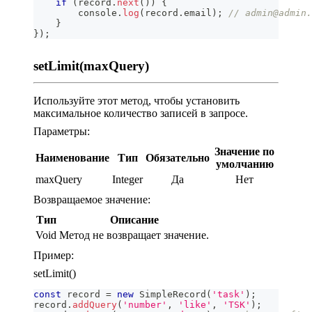
if
(
record
.
next
(
)
)
{
console
.
log
(
record
.
email
)
;
// admin@admin.
}
}
)
;
setLimit(maxQuery)
Используйте этот метод, чтобы установить
максимальное количество записей в запросе.
Параметры:
Значение по
Наименование
Тип
Обязательно
умолчанию
maxQuery
Integer
Да
Нет
Возвращаемое значение:
Тип
Описание
Void
Метод не возвращает значение.
Пример:
setLimit()
const
 record 
=
new
SimpleRecord
(
'task'
)
;
record
.
addQuery
(
'number'
,
'like'
,
'TSK'
)
;