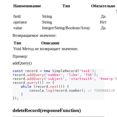
Наименование
Тип
Обязательно
field
String
Да
operator
String
Нет
value
Integer/String/Boolean/Array
Да
Возвращаемое значение:
Тип
Описание
Void
Метод не возвращает значение.
Пример:
addQuery()
const
 record 
=
new
SimpleRecord
(
'task'
)
;
record
.
addQuery
(
'number'
,
'like'
,
'TSK'
)
;
record
.
addQuery
(
'subject'
,
'startswith'
,
'Электр'
)
record
.
query
(
(
)
=>
{
while
(
record
.
next
(
)
)
{
console
.
log
(
record
.
number
)
;
// TSK0000128
}
}
)
;
deleteRecord(responseFunction)