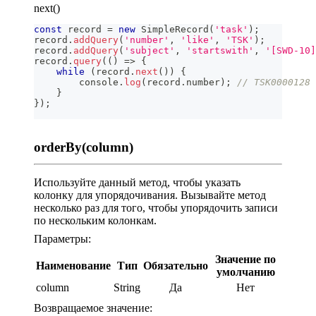
next()
const
 record 
=
new
SimpleRecord
(
'task'
)
;
record
.
addQuery
(
'number'
,
'like'
,
'TSK'
)
;
record
.
addQuery
(
'subject'
,
'startswith'
,
'[SWD-10]
record
.
query
(
(
)
=>
{
while
(
record
.
next
(
)
)
{
console
.
log
(
record
.
number
)
;
// TSK0000128
}
}
)
;
orderBy(column)
Используйте данный метод, чтобы указать
колонку для упорядочивания. Вызывайте метод
несколько раз для того, чтобы упорядочить записи
по нескольким колонкам.
Параметры:
Значение по
Наименование
Тип
Обязательно
умолчанию
column
String
Да
Нет
Возвращаемое значение: