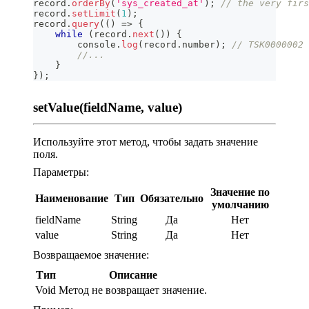
record
.
orderBy
(
'sys_created_at'
)
;
// the very firs
record
.
setLimit
(
1
)
;
record
.
query
(
(
)
=>
{
while
(
record
.
next
(
)
)
{
console
.
log
(
record
.
number
)
;
// TSK0000002
//...
}
}
)
;
setValue(fieldName, value)
Используйте этот метод, чтобы задать значение
поля.
Параметры:
Значение по
Наименование
Тип
Обязательно
умолчанию
fieldName
String
Да
Нет
value
String
Да
Нет
Возвращаемое значение:
Тип
Описание
Void
Метод не возвращает значение.