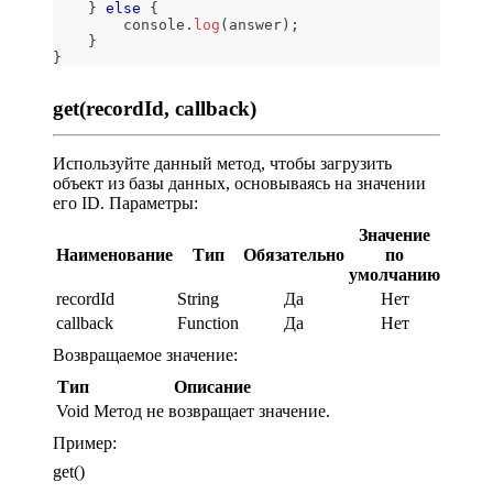
}
else
{
console
.
log
(
answer
)
;
}
}
get(recordId, callback)
Используйте данный метод, чтобы загрузить
объект из базы данных, основываясь на значении
его ID. Параметры:
Значение
Наименование
Тип
Обязательно
по
умолчанию
recordId
String
Да
Нет
callback
Function
Да
Нет
Возвращаемое значение:
Тип
Описание
Void
Метод не возвращает значение.
Пример:
get()