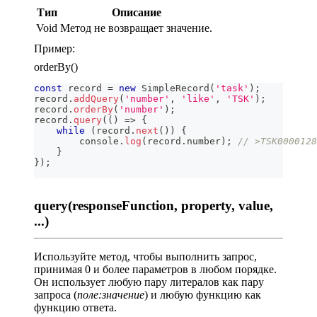
Тип
Описание
Void
Метод не возвращает значение.
Пример:
orderBy()
const
 record 
=
new
SimpleRecord
(
'task'
)
;
record
.
addQuery
(
'number'
,
'like'
,
'TSK'
)
;
record
.
orderBy
(
'number'
)
;
record
.
query
(
(
)
=>
{
while
(
record
.
next
(
)
)
{
console
.
log
(
record
.
number
)
;
// >TSK0000128
}
}
)
;
query(responseFunction, property, value,
...)
Используйте метод, чтобы выполнить запрос,
принимая 0 и более параметров в любом порядке.
Он использует любую пару литералов как пару
запроса (
поле:значение
) и любую функцию как
функцию ответа.