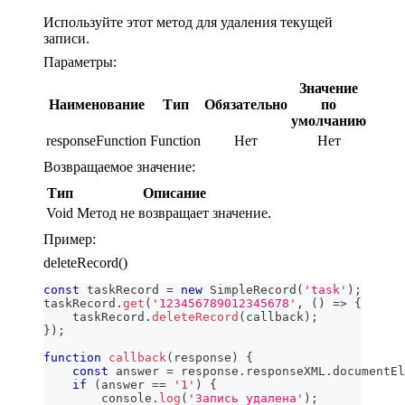
Используйте этот метод для удаления текущей
записи.
Параметры:
Значение
Наименование
Тип
Обязательно
по
умолчанию
responseFunction
Function
Нет
Нет
Возвращаемое значение:
Тип
Описание
Void
Метод не возвращает значение.
Пример:
deleteRecord()
const
 taskRecord 
=
new
SimpleRecord
(
'task'
)
;
taskRecord
.
get
(
'123456789012345678'
,
(
)
=>
{
    taskRecord
.
deleteRecord
(
callback
)
;
}
)
;
function
callback
(
response
)
{
const
 answer 
=
 response
.
responseXML
.
documentEl
if
(
answer 
==
'1'
)
{
console
.
log
(
'Запись удалена'
)
;