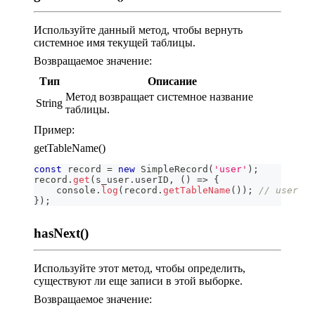
Используйте данный метод, чтобы вернуть
системное имя текущей таблицы.
Возвращаемое значение:
Тип
Описание
Метод возвращает системное название
String
таблицы.
Пример:
getTableName()
const
 record 
=
new
SimpleRecord
(
'user'
)
;
record
.
get
(
s_user
.
userID
,
(
)
=>
{
console
.
log
(
record
.
getTableName
(
)
)
;
// user
}
)
;
hasNext()
Используйте этот метод, чтобы определить,
существуют ли еще записи в этой выборке.
Возвращаемое значение: