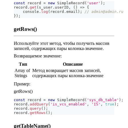
const
 record 
=
new
SimpleRecord
(
'user'
)
;
record
.
get
(
s_user
.
userID
,
(
)
=>
{
console
.
log
(
record
.
email
)
;
// admin@admin.ru
}
)
;
getRows()
Используйте этот метод, чтобы получить массив
записей, содержащих пары колонка-значение.
Возвращаемое значение:
Тип
Описание
Array of
Метод возвращает массив записей,
Strings
содержащих пары колонка-значение
Пример:
getRows()
const
 record 
=
new
SimpleRecord
(
'sys_db_table'
)
;
record
.
addQuery
(
'is_vcs_enabled'
,
'IS'
,
true
)
;
record
.
query
(
)
;
record
.
getRows
(
)
;
getTableName()