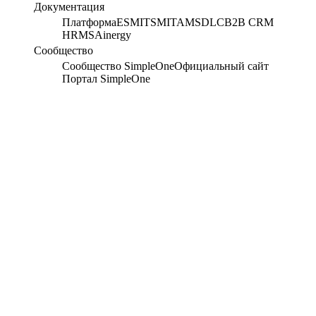
Документация
Платформа
ESM
ITSM
ITAM
SDLC
B2B CRM
HRMS
Ainergy
Сообщество
Сообщество SimpleOne
Официальный сайт
Портал SimpleOne