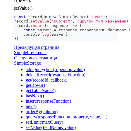
Пример:
setValue()
const
 record 
=
new
SimpleRecord
(
'task'
)
;
record
.
setValue
(
'subject'
,
'Другой тип назначения'
record
.
insert
(
(
response
)
=>
{
const
 answer 
=
 response
.
responseXML
.
documentEl
console
.
log
(
answer
)
;
}
)
Предыдущая страница
SimplePreference
Следующая страница
SimpleStorage
addQuery(field, operator, value)
deleteRecord(responseFunction)
get(recordId, callback)
getRows()
getTableName()
hasNext()
insert(responseFunction)
next()
orderBy(column)
query(responseFunction, property, value, ...)
setLimit(maxQuery)
setValue(fieldName, value)