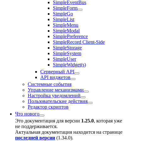
SimpleEventBus
SimpleForm
SimpleGo
SimpleList
SimpleMenu
SimpleModal
SimplePreference
SimpleRecord Client-Side
SimpleStorage
SimpleSystem
SimpleUser
SimpleWidget(s)
Серверный API
API виджетов
Системные события
Управление механизмами
Настройка уведомлений
Пользовательские действия
Редактор скриптов
Что нового
Это документация для версии
1.25.0
, которая уже
не поддерживается.
Актуальная документация находится на странице
последней версии
(
1.34.0
).