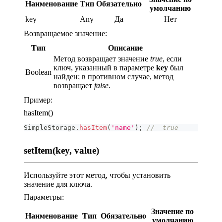
Наименование
Тип
Обязательно
умолчанию
key
Any
Да
Нет
Возвращаемое значение:
Тип
Описание
Метод возвращает значение
true
, если
ключ, указанный в параметре
key
был
Boolean
найден; в противном случае, метод
возвращает
false
.
Пример:
hasItem()
SimpleStorage
.
hasItem
(
'name'
)
;
//  true
setItem(key, value)
Используйте этот метод, чтобы установить
значение для ключа.
Параметры:
Значение по
Наименование
Тип
Обязательно
умолчанию