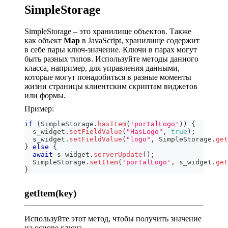
SimpleStorage
SimpleStorage – это хранилище объектов. Также
как объект
Map
в JavaScript, хранилище содержит
в себе пары ключ-значение. Ключи в парах могут
быть разных типов. Используйте методы данного
класса, например, для управления данными,
которые могут понадобиться в разные моменты
жизни страницы клиентским скриптам виджетов
или формы.
Пример:
if
(
SimpleStorage
.
hasItem
(
'portalLogo'
)
)
{
  s_widget
.
setFieldValue
(
"HasLogo"
,
true
)
;
  s_widget
.
setFieldValue
(
"logo"
,
SimpleStorage
.
get
}
else
{
await
 s_widget
.
serverUpdate
(
)
;
SimpleStorage
.
setItem
(
'portalLogo'
,
 s_widget
.
get
}
getItem(key)
Используйте этот метод, чтобы получить значение
на основе ключа.