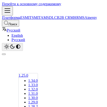
Перейти к основному содержимому
Платформа
ESM
ITSM
ITAM
SDLC
B2B CRM
HRMS
Ainergy
Поиск
Русский
English
Русский
1.25.0
1.34.0
1.33.0
1.32.0
1.31.0
1.30.0
1.29.0
1.28.2