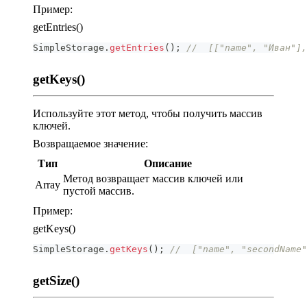
Пример:
getEntries()
SimpleStorage
.
getEntries
(
)
;
//  [["name", "Иван"],
getKeys()
Используйте этот метод, чтобы получить массив
ключей.
Возвращаемое значение:
Тип
Описание
Метод возвращает массив ключей или
Array
пустой массив.
Пример:
getKeys()
SimpleStorage
.
getKeys
(
)
;
//  ["name", "secondName"
getSize()