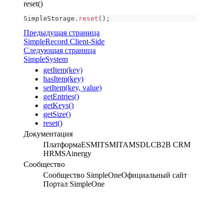
reset()
SimpleStorage
.
reset
(
)
;
Предыдущая страница
SimpleRecord Client-Side
Следующая страница
SimpleSystem
getItem(key)
hasItem(key)
setItem(key, value)
getEntries()
getKeys()
getSize()
reset()
Документация
Платформа
ESM
ITSM
ITAM
SDLC
B2B CRM
HRMS
Ainergy
Сообщество
Сообщество SimpleOne
Официальный сайт
Портал SimpleOne