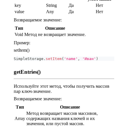
key
String
Да
Нет
value
Any
Да
Нет
Возвращаемое значение:
Тип
Описание
Void
Метод не возвращает значение.
Пример:
setItem()
SimpleStorage
.
setItem
(
'name'
,
'Иван'
)
getEntries()
Используйте этот метод, чтобы получить массив
пар ключ-значение.
Возвращаемое значение:
Тип
Описание
Метод возвращает массив массивов,
Array
содержащих названия ключей и их
значения, или пустой массив.