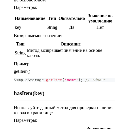
Параметры:
Значение по
Наименование
Тип
Обязательно
умолчанию
key
String
Да
Нет
Возвращаемое значение:
Тип
Описание
Метод возвращает значение на основе
String
ключа.
Пример:
getItem()
SimpleStorage
.
getItem
(
'name'
)
;
// "Иван"
hasItem(key)
Используйте данный метод для проверки наличия
ключа в хранилище.
Параметры:
Значение по