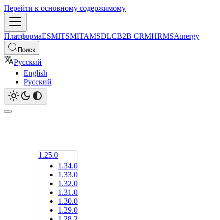
Перейти к основному содержимому
Платформа
ESM
ITSM
ITAM
SDLC
B2B CRM
HRMS
Ainergy
Поиск
Русский
English
Русский
1.25.0
1.34.0
1.33.0
1.32.0
1.31.0
1.30.0
1.29.0
1.28.2