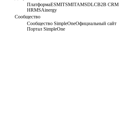
Платформа
ESM
ITSM
ITAM
SDLC
B2B CRM
HRMS
Ainergy
Сообщество
Сообщество SimpleOne
Официальный сайт
Портал SimpleOne