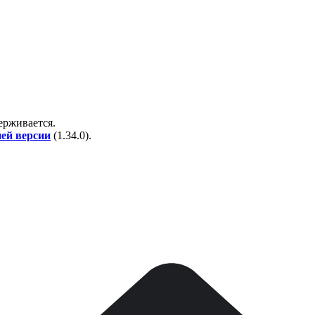
держивается.
ней версии
(
1.34.0
).