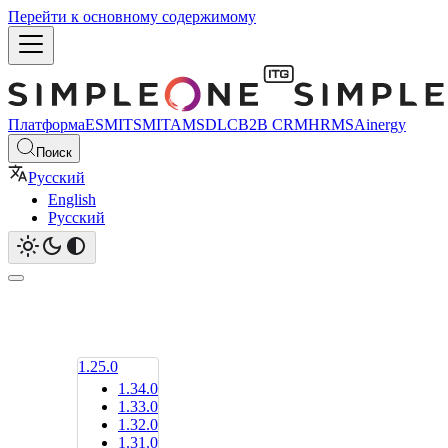
Перейти к основному содержимому
Платформа
ESM
ITSM
ITAM
SDLC
B2B CRM
HRMS
Ainergy
Поиск
Русский
English
Русский
1.25.0
1.34.0
1.33.0
1.32.0
1.31.0