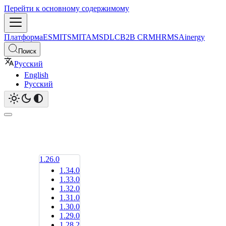
Перейти к основному содержимому
Платформа
ESM
ITSM
ITAM
SDLC
B2B CRM
HRMS
Ainergy
Поиск
Русский
English
Русский
1.26.0
1.34.0
1.33.0
1.32.0
1.31.0
1.30.0
1.29.0
1.28.2