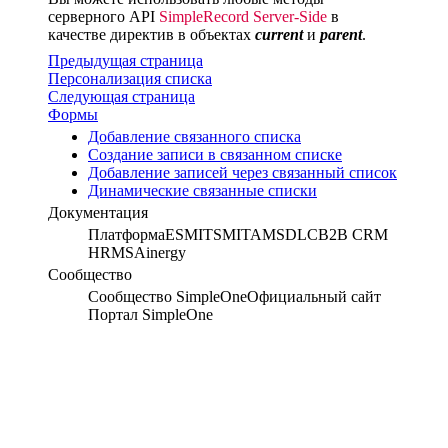
серверного API
SimpleRecord Server-Side
в
качестве директив в объектах
current
и
parent
.
Предыдущая страница
Персонализация списка
Следующая страница
Формы
Добавление связанного списка
Создание записи в связанном списке
Добавление записей через связанный список
Динамические связанные списки
Документация
Платформа
ESM
ITSM
ITAM
SDLC
B2B CRM
HRMS
Ainergy
Сообщество
Сообщество SimpleOne
Официальный сайт
Портал SimpleOne