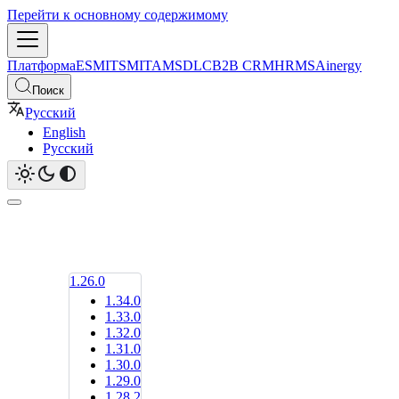
Перейти к основному содержимому
Платформа
ESM
ITSM
ITAM
SDLC
B2B CRM
HRMS
Ainergy
Поиск
Русский
English
Русский
1.26.0
1.34.0
1.33.0
1.32.0
1.31.0
1.30.0
1.29.0
1.28.2