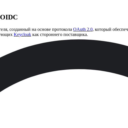
 OIDC
еля, созданный на основе протокола
OAuth 2.0
, который обеспе
ьзующих
Keycloak
как стороннего поставщика.