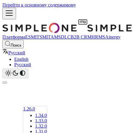
Перейти к основному содержимому
Платформа
ESM
ITSM
ITAM
SDLC
B2B CRM
HRMS
Ainergy
Поиск
Русский
English
Русский
1.26.0
1.34.0
1.33.0
1.32.0
1.31.0