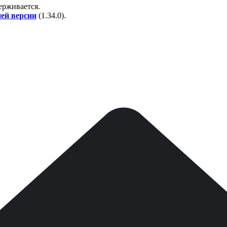
держивается.
ней версии
(
1.34.0
).