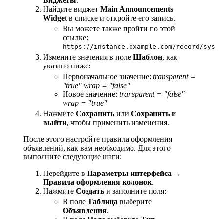
Виджеты
.
Найдите виджет
Main Announcements
Widget
в списке и откройте его запись.
Вы можете также пройти по этой
ссылке:
https://instance.example.com/record/sys_
Измените значения в поле
Шаблон
, как
указано ниже:
Первоначальное значение:
transparent =
"true" wrap = "false"
Новое значение:
transparent = "false"
wrap = "true"
Нажмите
Сохранить
или
Сохранить и
выйти
, чтобы применить изменения.
После этого настройте правила оформления
объявлений, как вам необходимо. Для этого
выполните следующие шаги:
Перейдите в
Параметры интерфейса
→
Правила оформления колонок
.
Нажмите
Создать
и заполните поля:
В поле
Таблица
выберите
Объявления
.