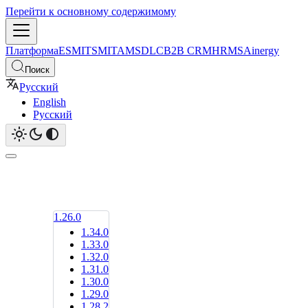
Перейти к основному содержимому
Платформа
ESM
ITSM
ITAM
SDLC
B2B CRM
HRMS
Ainergy
Поиск
Русский
English
Русский
1.26.0
1.34.0
1.33.0
1.32.0
1.31.0
1.30.0
1.29.0
1.28.2