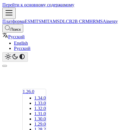
Перейти к основному содержимому
Платформа
ESM
ITSM
ITAM
SDLC
B2B CRM
HRMS
Ainergy
Поиск
Русский
English
Русский
1.26.0
1.34.0
1.33.0
1.32.0
1.31.0
1.30.0
1.29.0
1.28.2