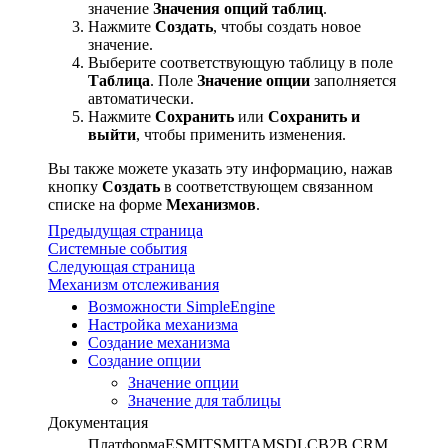
значение
Значения опций таблиц
.
Нажмите
Создать
, чтобы создать новое
значение.
Выберите соответствующую таблицу в поле
Таблица
. Поле
Значение опции
заполняется
автоматически.
Нажмите
Сохранить
или
Сохранить и
выйти
, чтобы применить изменения.
Вы также можете указать эту информацию, нажав
кнопку
Создать
в соответствующем связанном
списке на форме
Механизмов
.
Предыдущая страница
Системные события
Следующая страница
Механизм отслеживания
Возможности SimpleEngine
Настройка механизма
Создание механизма
Создание опции
Значение опции
Значение для таблицы
Документация
Платформа
ESM
ITSM
ITAM
SDLC
B2B CRM