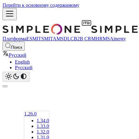
Перейти к основному содержимому
Платформа
ESM
ITSM
ITAM
SDLC
B2B CRM
HRMS
Ainergy
Поиск
Русский
English
Русский
1.26.0
1.34.0
1.33.0
1.32.0
1.31.0