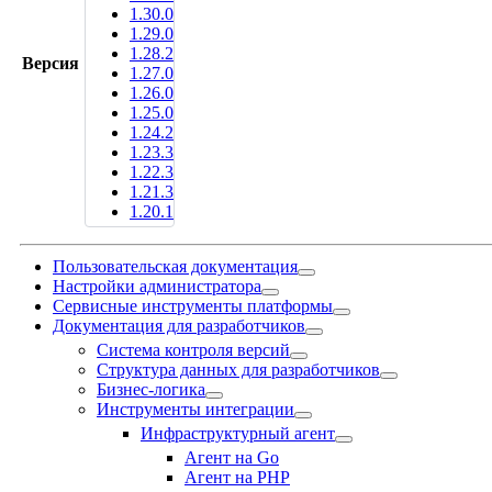
1.30.0
1.29.0
1.28.2
Версия
1.27.0
1.26.0
1.25.0
1.24.2
1.23.3
1.22.3
1.21.3
1.20.1
Пользовательская документация
Настройки администратора
Сервисные инструменты платформы
Документация для разработчиков
Система контроля версий
Структура данных для разработчиков
Бизнес-логика
Инструменты интеграции
Инфраструктурный агент
Агент на Go
Агент на PHP