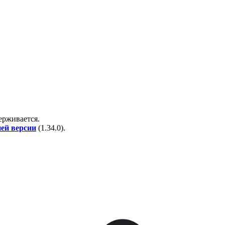
держивается.
ней версии
(
1.34.0
).