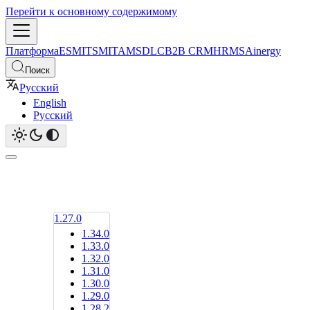
Перейти к основному содержимому
Платформа
ESM
ITSM
ITAM
SDLC
B2B CRM
HRMS
Ainergy
Поиск
Русский
English
Русский
1.27.0
1.34.0
1.33.0
1.32.0
1.31.0
1.30.0
1.29.0
1.28.2