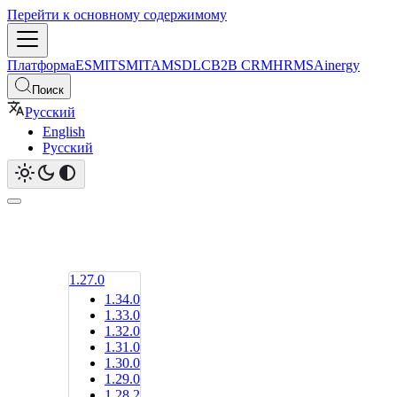
Перейти к основному содержимому
Платформа
ESM
ITSM
ITAM
SDLC
B2B CRM
HRMS
Ainergy
Поиск
Русский
English
Русский
1.27.0
1.34.0
1.33.0
1.32.0
1.31.0
1.30.0
1.29.0
1.28.2