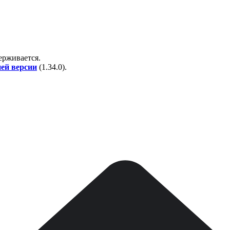
держивается.
ней версии
(
1.34.0
).