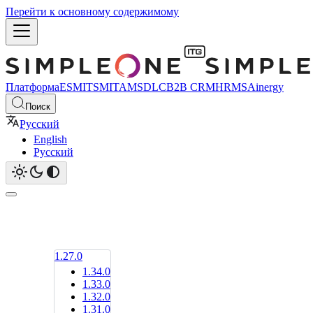
Перейти к основному содержимому
Платформа
ESM
ITSM
ITAM
SDLC
B2B CRM
HRMS
Ainergy
Поиск
Русский
English
Русский
1.27.0
1.34.0
1.33.0
1.32.0
1.31.0