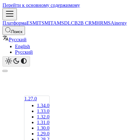
Перейти к основному содержимому
Платформа
ESM
ITSM
ITAM
SDLC
B2B CRM
HRMS
Ainergy
Поиск
Русский
English
Русский
1.27.0
1.34.0
1.33.0
1.32.0
1.31.0
1.30.0
1.29.0
1.28.2