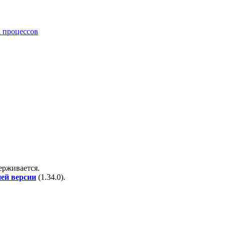
 процессов
держивается.
ней версии
(
1.34.0
).