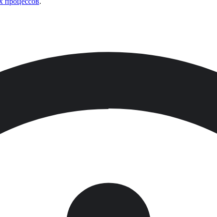
х процессов
.