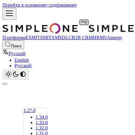
Перейти к основному содержимому
Платформа
ESM
ITSM
ITAM
SDLC
B2B CRM
HRMS
Ainergy
Поиск
Русский
English
Русский
1.27.0
1.34.0
1.33.0
1.32.0
1.31.0