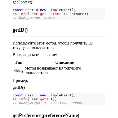
getContext()
const
 user 
=
new
SimpleUser
(
)
;
ss
.
info
(
user
.
getContext
(
)
.
username
)
;
// Информация: admin
getID()
Используйте этот метод, чтобы получить ID
текущего пользователя.
Возвращаемое значение:
Тип
Описание
Метод возвращает ID текущего
String
пользователя.
Пример:
getID()
const
 user 
=
new
SimpleUser
(
)
;
ss
.
info
(
user
.
getID
(
)
)
;
// Информация: 155931135900000099
getPreference(preferenceName)