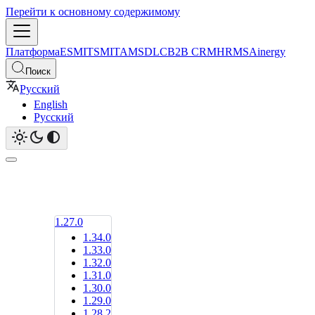
Перейти к основному содержимому
Платформа
ESM
ITSM
ITAM
SDLC
B2B CRM
HRMS
Ainergy
Поиск
Русский
English
Русский
1.27.0
1.34.0
1.33.0
1.32.0
1.31.0
1.30.0
1.29.0
1.28.2