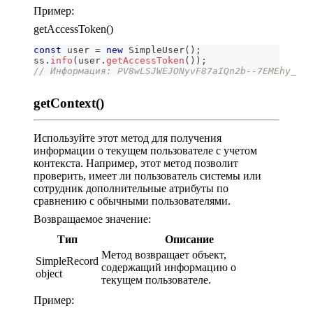
Пример:
getAccessToken()
const
 user 
=
new
SimpleUser
(
)
;
ss
.
info
(
user
.
getAccessToken
(
)
)
;
// Информация: PV8wLSJWEJONyvF87aIQn2b--7EMEhy_
getContext()
Используйте этот метод для получения
информации о текущем пользователе с учетом
контекста. Например, этот метод позволит
проверить, имеет ли пользователь системы или
сотрудник дополнительные атрибуты по
сравнению с обычными пользователями.
Возвращаемое значение:
Тип
Описание
Метод возвращает объект,
SimpleRecord
содержащий информацию о
object
текущем пользователе.
Пример: