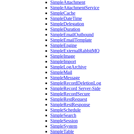
SimpleAttachment
SimpleAttachmentService
SimpleCache
SimpleDateTime
SimpleDelegation
SimpleDuration
SimpleEmailOutbound
SimpleEmailTemplate
SimpleEngine
SimpleExternalRabbitMQ
SimpleImage
SimpleImport
SimpleLogArchive
SimpleMail
SimpleMessage
SimpleRecordDeletionLog
SimpleRecord Server-Side
SimpleRecordSecure
SimpleRestRequest
SimpleRestResponse
SimpleSchedule
SimpleSearch
SimpleSession
SimpleSystem
SimpleTable