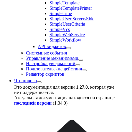
SimpleTemplate
SimpleTemplatePrinter
SimpleTime
SimpleUser Server-Side
SimpleUserCriteria
SimpleVcs
SimpleWebService
SimpleWorkflow
API виджетов
Системные события
Управление механизмами
Настройка уведомлений
Пользовательские действия
Редактор скриптов
Что нового
Это документация для версии
1.27.0
, которая уже
не поддерживается.
Актуальная документация находится на странице
последней версии
(
1.34.0
).