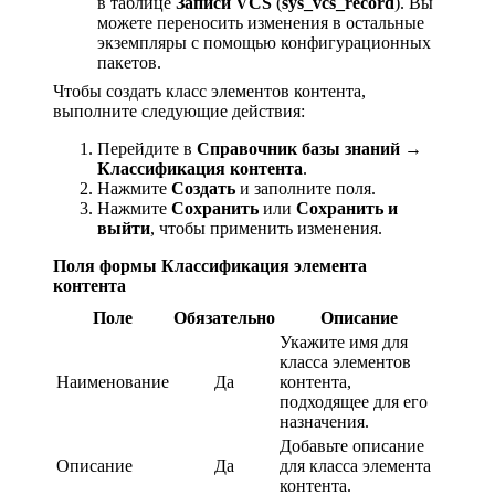
в таблице
Записи VCS
(
sys_vcs_record
). Вы
можете переносить изменения в остальные
экземпляры с помощью конфигурационных
пакетов.
Чтобы создать класс элементов контента,
выполните следующие действия:
Перейдите в
Справочник базы знаний
→
Классификация контента
.
Нажмите
Создать
и заполните поля.
Нажмите
Сохранить
или
Сохранить и
выйти
, чтобы применить изменения.
Поля формы Классификация элемента
контента
Поле
Обязательно
Описание
Укажите имя для
класса элементов
Наименование
Да
контента,
подходящее для его
назначения.
Добавьте описание
Описание
Да
для класса элемента
контента.