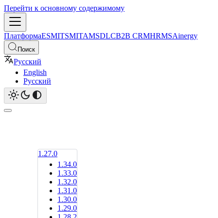
Перейти к основному содержимому
Платформа
ESM
ITSM
ITAM
SDLC
B2B CRM
HRMS
Ainergy
Поиск
Русский
English
Русский
1.27.0
1.34.0
1.33.0
1.32.0
1.31.0
1.30.0
1.29.0
1.28.2