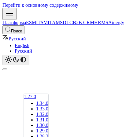
Перейти к основному содержимому
Платформа
ESM
ITSM
ITAM
SDLC
B2B CRM
HRMS
Ainergy
Поиск
Русский
English
Русский
1.27.0
1.34.0
1.33.0
1.32.0
1.31.0
1.30.0
1.29.0
1.28.2