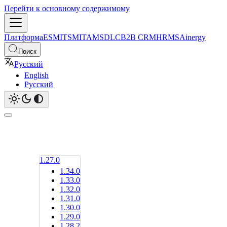
Перейти к основному содержимому
Платформа
ESM
ITSM
ITAM
SDLC
B2B CRM
HRMS
Ainergy
Поиск
Русский
English
Русский
1.27.0
1.34.0
1.33.0
1.32.0
1.31.0
1.30.0
1.29.0
1.28.2