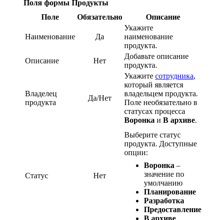
Поля формы Продукты
Поле
Обязательно
Описание
Укажите
Наименование
Да
наименование
продукта.
Добавьте описание
Описание
Нет
продукта.
Укажите
сотрудника
,
который является
Владелец
владельцем продукта.
Да/Нет
продукта
Поле необязательно в
статусах процесса
Воронка
и
В архиве
.
Выберите статус
продукта. Доступные
опции:
Воронка
–
значение по
Статус
Нет
умолчанию
Планирование
Разработка
Предоставление
В архиве