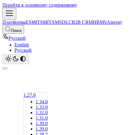
Перейти к основному содержимому
Платформа
ESM
ITSM
ITAM
SDLC
B2B CRM
HRMS
Ainergy
Поиск
Русский
English
Русский
1.27.0
1.34.0
1.33.0
1.32.0
1.31.0
1.30.0
1.29.0
1.28.2