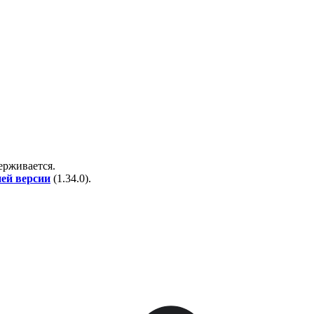
держивается.
ней версии
(
1.34.0
).