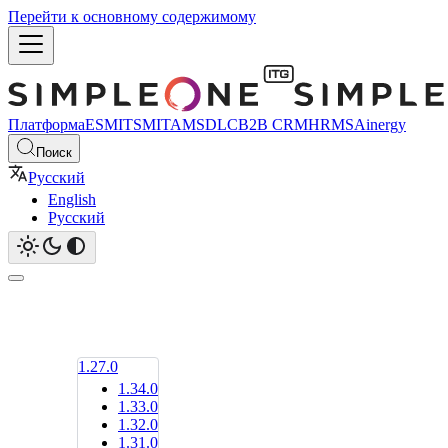
Перейти к основному содержимому
Платформа
ESM
ITSM
ITAM
SDLC
B2B CRM
HRMS
Ainergy
Поиск
Русский
English
Русский
1.27.0
1.34.0
1.33.0
1.32.0
1.31.0