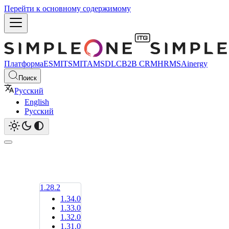
Перейти к основному содержимому
Платформа
ESM
ITSM
ITAM
SDLC
B2B CRM
HRMS
Ainergy
Поиск
Русский
English
Русский
1.28.2
1.34.0
1.33.0
1.32.0
1.31.0