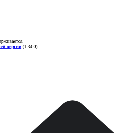
держивается.
ней версии
(
1.34.0
).