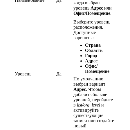
Наименование
Да
когда выбран
уровень
Адрес
или
Офис/Помещение
.
Выберите уровень
расположения.
Доступные
варианты:
Страна
Область
Город
Адрес
Офис/
Помещение
Уровень
Да
По умолчанию
выбран вариант
Адрес
. Чтобы
добавить больше
уровней, перейдите
в
list/org_level
и
активируйте
существующие
записи или создайте
новый.