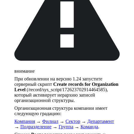
внимание
При обновлении на версию 1.24 запустите
серверный скрипт
Create records for Organization
Level
(/record/sys_script/172623702914464585),
который активирует иерархию записей
организационной структуры.
Организационная структура компании имеет
следующую градацию:
Компания
→
Филиал
→
Сектор
→
Департамент
→
Подразделение
→
Группа
→
Команда
.