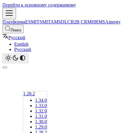
Перейти к основному содержимому
Платформа
ESM
ITSM
ITAM
SDLC
B2B CRM
HRMS
Ainergy
Поиск
Русский
English
Русский
1.28.2
1.34.0
1.33.0
1.32.0
1.31.0
1.30.0
1.29.0
1.28.2