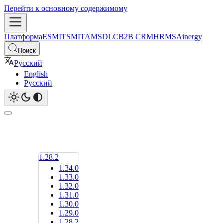
Перейти к основному содержимому
Платформа
ESM
ITSM
ITAM
SDLC
B2B CRM
HRMS
Ainergy
Поиск
Русский
English
Русский
1.28.2
1.34.0
1.33.0
1.32.0
1.31.0
1.30.0
1.29.0
1.28.2