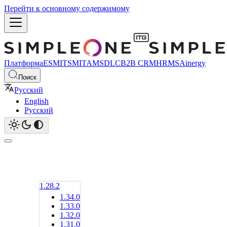
Перейти к основному содержимому
Платформа
ESM
ITSM
ITAM
SDLC
B2B CRM
HRMS
Ainergy
Поиск
Русский
English
Русский
1.28.2
1.34.0
1.33.0
1.32.0
1.31.0