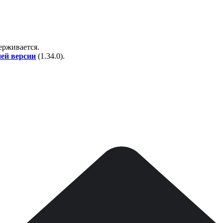
держивается.
ней версии
(
1.34.0
).