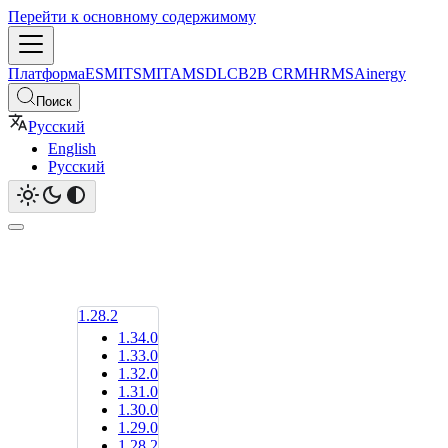
Перейти к основному содержимому
Платформа
ESM
ITSM
ITAM
SDLC
B2B CRM
HRMS
Ainergy
Поиск
Русский
English
Русский
1.28.2
1.34.0
1.33.0
1.32.0
1.31.0
1.30.0
1.29.0
1.28.2