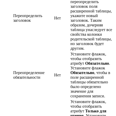
переопределить
заголовок поля
расширенной таблицы,
Переопределить
укажите новый
Нет
заголовок
заголовок. Таким
образом, дочерняя
таблица унаследует все
свойства колонки
родительской таблицы,
но заголовок будет
другим.
Установите флажок,
чтобы отобразить
атрибут
Обязательно
.
Установите флажок
Переопределение
Обязательно
, чтобы в
Нет
обязательности
поле расширенной
таблицы обязательно
было определено
значение для
сохранения записи.
Установите флажок,
чтобы отобразить
атрибут
Только для
чтения
. Установите