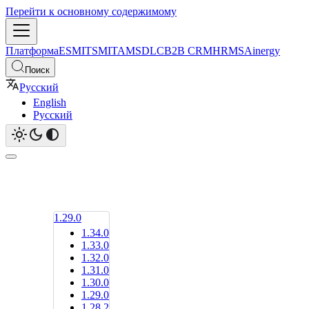
Перейти к основному содержимому
Платформа
ESM
ITSM
ITAM
SDLC
B2B CRM
HRMS
Ainergy
Поиск
Русский
English
Русский
1.29.0
1.34.0
1.33.0
1.32.0
1.31.0
1.30.0
1.29.0
1.28.2