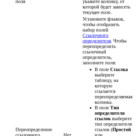
поля
укажите колонку, от
которой будет зависеть
текущее поле.
Установите флажок,
чтобы отобразить
набор полей
Ссылочного
определителя
. Чтобы
переопределить
ссылочный
определитель,
заполните поля:
В поле
Ссылка
выберите
таблицу, на
которую
ссылается
переопределяемая
колонка.
В поле
Тип
определителя
ссылок
выберите
тип определителя
Переопределение
ссылок (
Простой
ссылочного
Нет
или