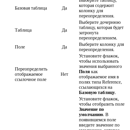
Выберите таблицу,
которая содержит
Базовая таблица
Да
колонку для
переопределения.
Выберите дочернюю
таблицу, которая будет
Таблица
Да
затронута
переопределением.
Выберите колонку для
Поле
Да
переопределения.
Установите флажок,
чтобы использовать
значения выбранного
Переопределить
Поля
как
отображаемое
Нет
отображаемое имя в
ссылочное поле
полях типа Reference,
ссылающихся на
Базовую таблицу
.
Установите флажок,
чтобы отобразить поле
Значение по
умолчанию
. В
появившемся поле
введите значение по