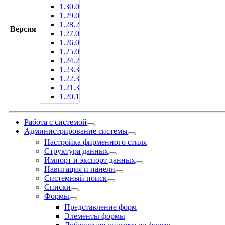
1.30.0
1.29.0
1.28.2
Версия
1.27.0
1.26.0
1.25.0
1.24.2
1.23.3
1.22.3
1.21.3
1.20.1
Работа с системой
Администрирование системы
Настройка фирменного стиля
Структура данных
Импорт и экспорт данных
Навигация и панели
Системный поиск
Списки
Формы
Представление форм
Элементы формы