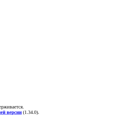
держивается.
ней версии
(
1.34.0
).