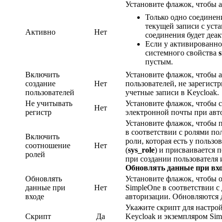
Установите флажок, чтобы а
Только одно соединен
текущей записи с уст
Активно
Нет
соединения будет деа
Если у активированн
системного свойства
пустым.
Включить
Установите флажок, чтобы 
создание
Нет
пользователей, не зарегис
пользователей
учетные записи в Keycloak.
Не учитывать
Установите флажок, чтобы с
Нет
регистр
электронной почты при авт
Установите флажок, чтобы 
в соответствии с ролями пол
Включить
роли, которая есть у пользо
соотношение
Нет
(
sys_role
) и присваивается 
ролей
при создании пользователя 
Обновлять данные при вх
Обновлять
Установите флажок, чтобы о
данные при
Нет
SimpleOne в соответствии с
входе
авторизации. Обновляются 
Укажите скрипт для настро
Скрипт
Да
Keycloak и экземпляром Sim