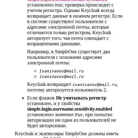
установлено
true
, проверка происходит с
учетом регистра. Однако Keycloak всегда
возвращает данные в нижнем регистре. Если
в системе существуют пользователи с
адресами электронной почты, которые
отличаются только регистром, Keycloak
авторизует того, чья почта совпадает с
возращенными данными.
Например, в SimpleOne существует два
пользователя с похожими адресами
электронной почты:
Ivanivanov@mail.ru
ivaninavov@mail.ru
Keycloak возвращает
,
ivanivanov@mail.ru
поэтому авторизуется пользователь 2.
Если флажок
Не учитывать регистр
установлен, и у свойства
simple.login.username.sensitivity.enabled
установлено значение
true
, при попытке
авторизации ни один из пользователей не
будет авторизован.
Keycloak и экземпляры SimpleOne должны иметь