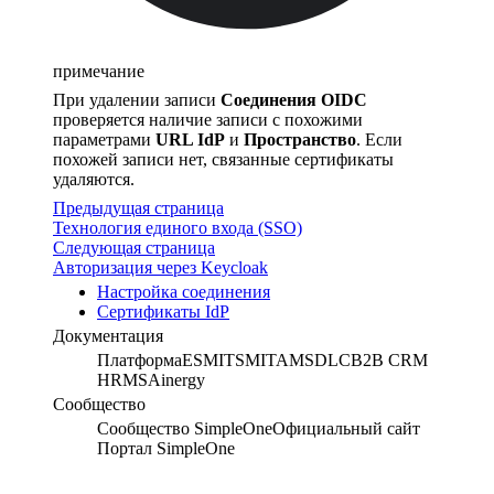
примечание
При удалении записи
Соединения OIDC
проверяется наличие записи с похожими
параметрами
URL IdP
и
Пространство
. Если
похожей записи нет, связанные сертификаты
удаляются.
Предыдущая страница
Технология единого входа (SSO)
Следующая страница
Авторизация через Keycloak
Настройка соединения
Сертификаты IdP
Документация
Платформа
ESM
ITSM
ITAM
SDLC
B2B CRM
HRMS
Ainergy
Сообщество
Сообщество SimpleOne
Официальный сайт
Портал SimpleOne