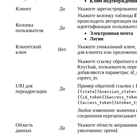
Ключ подтверждения
Клиент
Да
Укажите зарегистрированно
Укажите колонку таблицы
П
происходить авторизация н
Колонка
идентификации пользовател
Да
пользователя
Электронная почта
Логин
Клиентский
Укажите уникальный ключ, 
Нет
ключ
для клиента или приложени
Укажите ссылку обратного в
Keycloak, пользователь пер
добавляются параметры:
id_
expires_in
.
URI для
Пример обратной ссылки с 
Да
переадресации
{{state}}&session_state=
{{id_token}}&access_toke
{{access_token}}&token_t
Любое изменение значения
соединения перезаписывает
Область
Укажите область запрашива
Да
данных
умолчанию:
openid
.