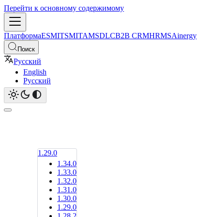
Перейти к основному содержимому
Платформа
ESM
ITSM
ITAM
SDLC
B2B CRM
HRMS
Ainergy
Поиск
Русский
English
Русский
1.29.0
1.34.0
1.33.0
1.32.0
1.31.0
1.30.0
1.29.0
1.28.2