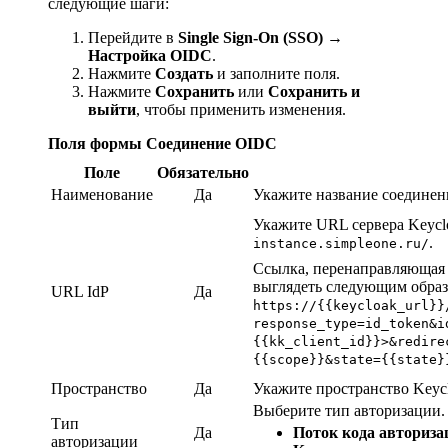
следующие шаги:
Перейдите в
Single Sign-On (SSO) →
Настройка OIDC
.
Нажмите
Создать
и заполните поля.
Нажмите
Сохранить
или
Сохранить и
выйти
, чтобы применить изменения.
Поля формы Соединение OIDC
Поле
Обязательно
Наименование
Да
Укажите название соединен
Укажите URL сервера Keycl
.
instance.simpleone.ru/
Ссылка, перенаправляющая с
выглядеть следующим образ
URL IdP
Да
https://{{keycloak_url}}
response_type=id_token&i
{{kk_client_id}}>&redire
{{scope}}&state={{state}
Пространство
Да
Укажите пространство Keycl
Выберите тип авторизации.
Тип
Да
Поток кода авториза
авторизации