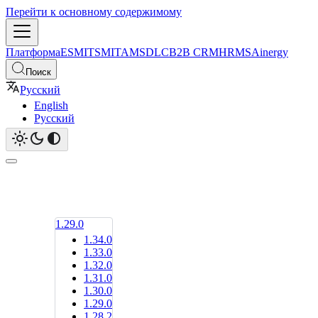
Перейти к основному содержимому
Платформа
ESM
ITSM
ITAM
SDLC
B2B CRM
HRMS
Ainergy
Поиск
Русский
English
Русский
1.29.0
1.34.0
1.33.0
1.32.0
1.31.0
1.30.0
1.29.0
1.28.2