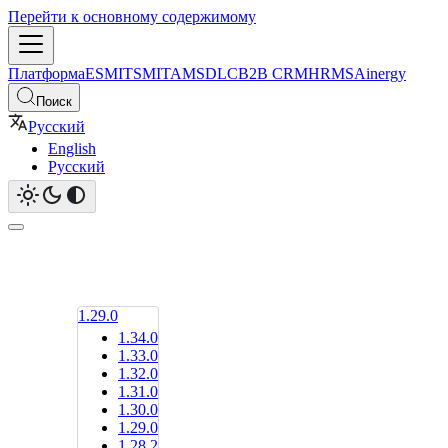
Перейти к основному содержимому
Платформа
ESM
ITSM
ITAM
SDLC
B2B CRM
HRMS
Ainergy
Поиск
Русский
English
Русский
1.29.0
1.34.0
1.33.0
1.32.0
1.31.0
1.30.0
1.29.0
1.28.2