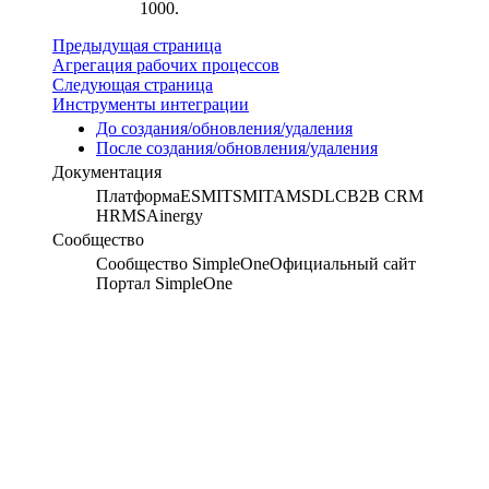
1000.
Предыдущая страница
Агрегация рабочих процессов
Следующая страница
Инструменты интеграции
До создания/обновления/удаления
После создания/обновления/удаления
Документация
Платформа
ESM
ITSM
ITAM
SDLC
B2B CRM
HRMS
Ainergy
Сообщество
Сообщество SimpleOne
Официальный сайт
Портал SimpleOne