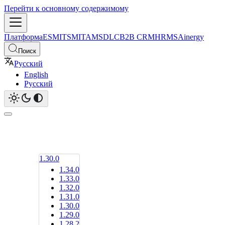
Перейти к основному содержимому
Платформа
ESM
ITSM
ITAM
SDLC
B2B CRM
HRMS
Ainergy
Поиск
Русский
English
Русский
1.30.0
1.34.0
1.33.0
1.32.0
1.31.0
1.30.0
1.29.0
1.28.2