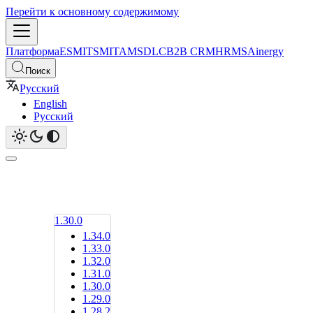
Перейти к основному содержимому
Платформа
ESM
ITSM
ITAM
SDLC
B2B CRM
HRMS
Ainergy
Поиск
Русский
English
Русский
1.30.0
1.34.0
1.33.0
1.32.0
1.31.0
1.30.0
1.29.0
1.28.2