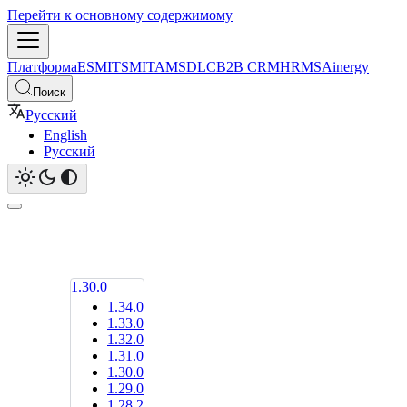
Перейти к основному содержимому
Платформа
ESM
ITSM
ITAM
SDLC
B2B CRM
HRMS
Ainergy
Поиск
Русский
English
Русский
1.30.0
1.34.0
1.33.0
1.32.0
1.31.0
1.30.0
1.29.0
1.28.2