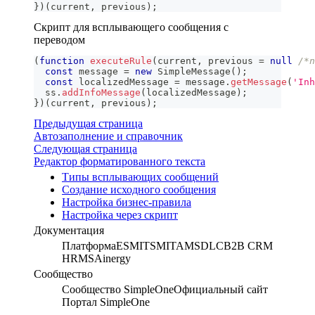
}
)
(
current
,
 previous
)
;
Скрипт для всплывающего сообщения с
переводом
(
function
executeRule
(
current
,
 previous 
=
null
/*n
const
 message 
=
new
SimpleMessage
(
)
;
const
 localizedMessage 
=
 message
.
getMessage
(
'Inh
  ss
.
addInfoMessage
(
localizedMessage
)
;
}
)
(
current
,
 previous
)
;
Предыдущая страница
Автозаполнение и справочник
Следующая страница
Редактор форматированного текста
Типы всплывающих сообщений
Создание исходного сообщения
Настройка бизнес-правила
Настройка через скрипт
Документация
Платформа
ESM
ITSM
ITAM
SDLC
B2B CRM
HRMS
Ainergy
Сообщество
Сообщество SimpleOne
Официальный сайт
Портал SimpleOne