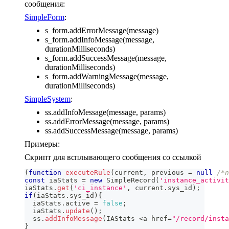
сообщения:
SimpleForm
:
s_form.addErrorMessage(message)
s_form.addInfoMessage(message,
durationMilliseconds)
s_form.addSuccessMessage(message,
durationMilliseconds)
s_form.addWarningMessage(message,
durationMilliseconds)
SimpleSystem
:
ss.addInfoMessage(message, params)
ss.addErrorMessage(message, params)
ss.addSuccessMessage(message, params)
Примеры:
Скрипт для всплывающего сообщения со ссылкой
(
function
executeRule
(
current
,
 previous 
=
null
/*n
const
 iaStats 
=
new
SimpleRecord
(
'instance_activit
iaStats
.
get
(
'ci_instance'
,
 current
.
sys_id
)
;
if
(
iaStats
.
sys_id
)
{
  iaStats
.
active
=
false
;
  iaStats
.
update
(
)
;
  ss
.
addInfoMessage
(
IAStats
<
a href
=
"/record/insta
}