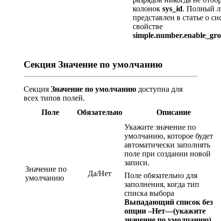
колонок
sys_id
. Полный 
представлен в статье о с
свойстве
simple.number.enable_gr
Секция Значение по умолчанию
Секция
Значение по умолчанию
доступна для
всех типов полей.
Поле
Обязательно
Описание
Укажите значение по
умолчанию, которое будет
автоматически заполнять
поле при создании новой
записи.
Значение по
Да/Нет
Поле обязательно для
умолчанию
заполнения, когда тип
списка выбора
Выпадающий список без
опции –Нет—(укажите
значение по умолчанию)
.