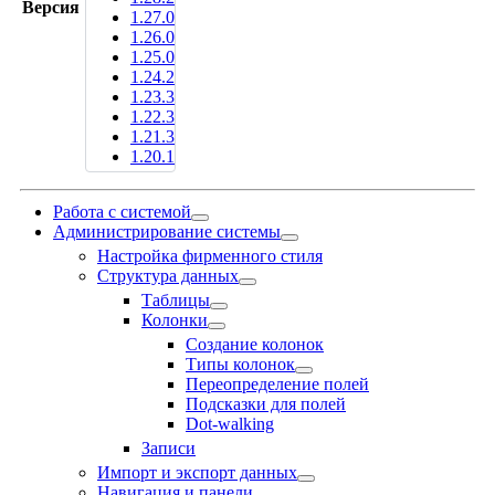
Версия
1.27.0
1.26.0
1.25.0
1.24.2
1.23.3
1.22.3
1.21.3
1.20.1
Работа с системой
Администрирование системы
Настройка фирменного стиля
Структура данных
Таблицы
Колонки
Создание колонок
Типы колонок
Переопределение полей
Подсказки для полей
Dot-walking
Записи
Импорт и экспорт данных
Навигация и панели