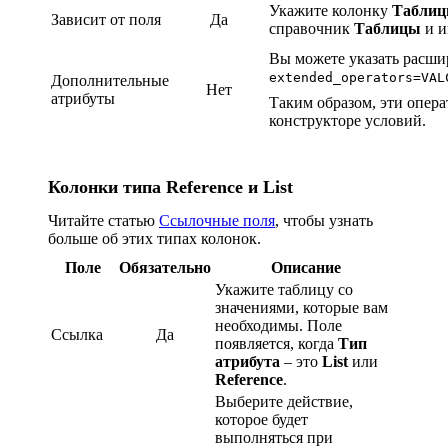
Укажите колонку
Табли
Зависит от поля
Да
справочник
Таблицы
и и
Вы можете указать расш
extended_operators=VAL
Дополнительные
Нет
атрибуты
Таким образом, эти опера
конструкторе условий.
Колонки типа Reference и List
Читайте статью
Ссылочные поля
, чтобы узнать
больше об этих типах колонок.
Поле
Обязательно
Описание
Укажите таблицу со
значениями, которые вам
необходимы. Поле
Ссылка
Да
появляется, когда
Тип
атрибута
– это
List
или
Reference
.
Выберите действие,
которое будет
выполняться при