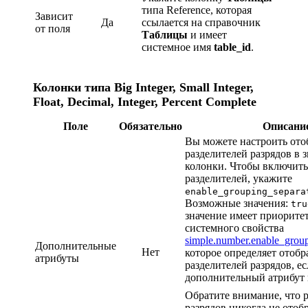
типа Reference, которая
Зависит
Да
ссылается на справочник
от поля
Таблицы
и имеет
системное имя
table_id
.
Колонки типа Big Integer, Small Integer,
Float, Decimal, Integer, Percent Complete
Поле
Обязательно
Описани
Вы можете настроить от
разделителей разрядов в 
колонки. Чтобы включить
разделителей, укажите
enable_grouping_separa
Возможные значения:
tru
значение имеет приорите
системного свойства
simple.number.enable_group
Дополнительные
Нет
которое определяет отоб
атрибуты
разделителей разрядов, е
дополнительный атрибут 
Обратите внимание, что 
разрядов никогда не отоб