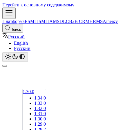
Перейти к основному содержимому
Платформа
ESM
ITSM
ITAM
SDLC
B2B CRM
HRMS
Ainergy
Поиск
Русский
English
Русский
1.30.0
1.34.0
1.33.0
1.32.0
1.31.0
1.30.0
1.29.0
1.28.2