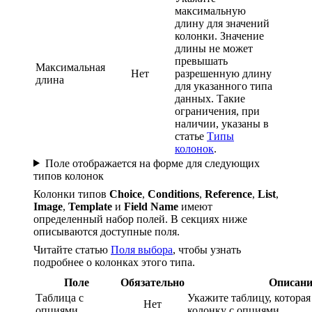
максимальную
длину для значений
колонки. Значение
длины не может
превышать
Максимальная
Нет
разрешенную длину
длина
для указанного типа
данных. Такие
ограничения, при
наличии, указаны в
статье
Типы
колонок
.
Поле отображается на форме для следующих
типов колонок
Колонки типов
Choice
,
Conditions
,
Reference
,
List
,
Image
,
Template
и
Field Name
имеют
определенный набор полей. В секциях ниже
описываются доступные поля.
Читайте статью
Поля выбора
, чтобы узнать
подробнее о колонках этого типа.
Поле
Обязательно
Описани
Таблица с
Укажите таблицу, которая
Нет
опциями
колонку с опциями.