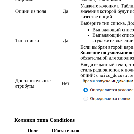
Укажите колонку в Табли
Опции из поля
Да
значения которой будут и
качестве опций.
Выберите тип списка. До
Выпадающий список
Выпадающий список
Тип списка
Да
- (укажите значени
Если выбран второй вари
Значение по умолчанию
обязательной для заполне
Введите данный текст, ч
стиль радиокнопок к пол
опций:
choice_decorato
Дополнительные
Нет
атрибуты
Колонки типа Conditions
Поле
Обязательно