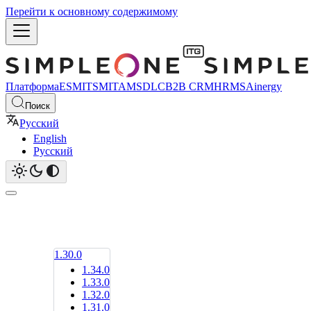
Перейти к основному содержимому
Платформа
ESM
ITSM
ITAM
SDLC
B2B CRM
HRMS
Ainergy
Поиск
Русский
English
Русский
1.30.0
1.34.0
1.33.0
1.32.0
1.31.0