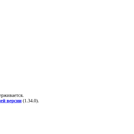
держивается.
ней версии
(
1.34.0
).