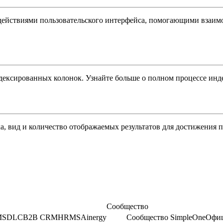
ействиями пользовательского интерфейса, помогающими взаимод
ексированных колонок. Узнайте больше о полном процессе инде
а, вид и количество отображаемых результатов для достижения п
Сообщество
M
SDLC
B2B CRM
HRMS
Ainergy
Сообщество SimpleOne
Офиц