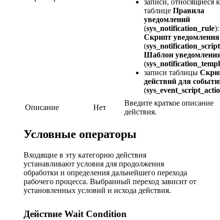
записи, относящиеся к
таблице
Правила
уведомлений
(
sys_notification_rule
):
Скрипт уведомления
(
sys_notification_script
Шаблон уведомлени
(
sys_notification_templ
записи таблицы
Скри
действий для событи
(
sys_event_script_acti
Введите краткое описание
Описание
Нет
действия.
Условные операторы
Входящие в эту категорию действия
устанавливают условия для продолжения
обработки и определения дальнейшего перехода
рабочего процесса. Выбранный переход зависит от
установленных условий и исхода действия.
Действие Wait Condition