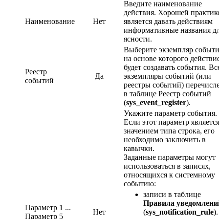
Введите наименование
действия. Хорошей практик
Наименование
Нет
является давать действиям
информативные названия д
ясности.
Выберите экземпляр событи
на основе которого действи
будет создавать события. Вс
Реестр
Да
экземпляры событий (или
событий
реестры событий) перечисл
в таблице Реестр событий
(
sys_event_register
).
Укажите параметр события.
Если этот параметр являетс
значением типа строка, его
необходимо заключить в
кавычки.
Заданные параметры могут
использоваться в записях,
относящихся к системному
событию:
записи в таблице
Правила уведомлени
Параметр 1 ...
Нет
(
sys_notification_rule
).
Параметр 5