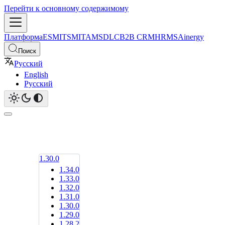
Перейти к основному содержимому
Платформа
ESM
ITSM
ITAM
SDLC
B2B CRM
HRMS
Ainergy
Поиск
Русский
English
Русский
1.30.0
1.34.0
1.33.0
1.32.0
1.31.0
1.30.0
1.29.0
1.28.2