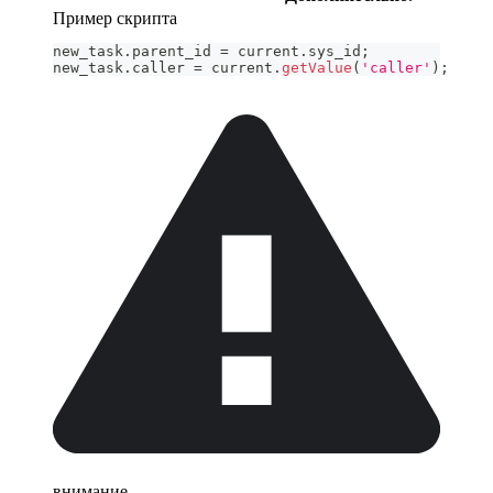
Пример скрипта
new_task
.
parent_id
=
 current
.
sys_id
;
new_task
.
caller
=
 current
.
getValue
(
'caller'
)
;
внимание